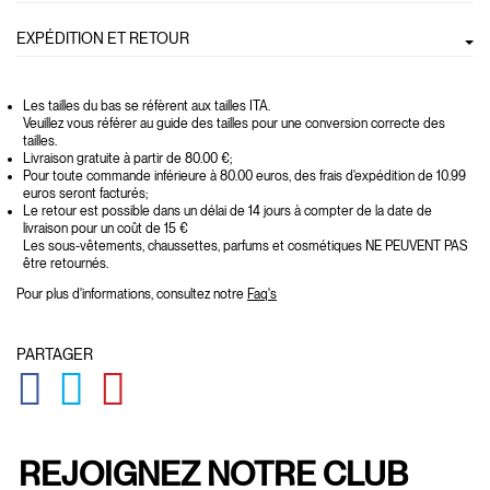
EXPÉDITION ET RETOUR
Les tailles du bas se réfèrent aux tailles ITA.
Veuillez vous référer au guide des tailles pour une conversion correcte des
tailles.
Livraison gratuite à partir de 80.00 €;
Pour toute commande inférieure à 80.00 euros, des frais d'expédition de 10.99
euros seront facturés;
Le retour est possible dans un délai de 14 jours à compter de la date de
livraison pour un coût de 15 €
Les sous-vêtements, chaussettes, parfums et cosmétiques NE PEUVENT PAS
être retournés.
Pour plus d'informations, consultez notre
Faq's
PARTAGER
GLOBAL.SOCIALSHARE.FACEBOOK
GLOBAL.SOCIALSHARE.TWITTER
GLOBAL.SOCIALSHARE.PINTEREST
REJOIGNEZ NOTRE CLUB