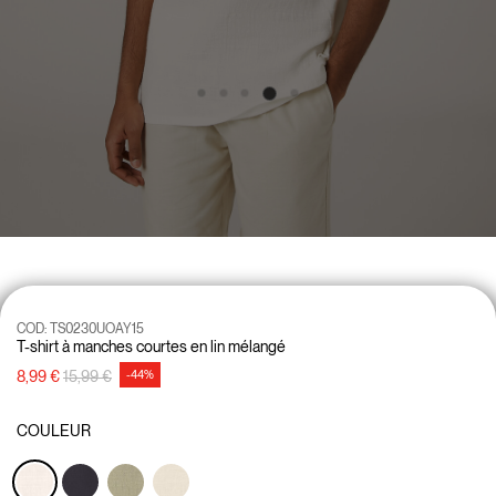
COD:
TS0230UOAY15
T-shirt à manches courtes en lin mélangé
Prix réduit de
à
8,99 €
15,99 €
-44%
COULEUR