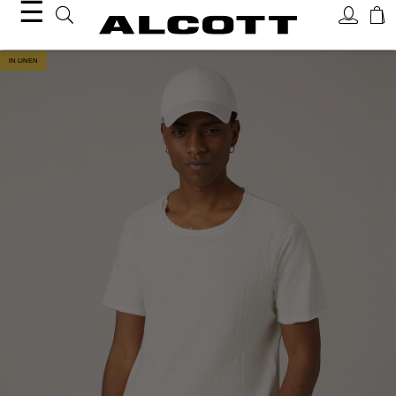
☰
IN LINEN