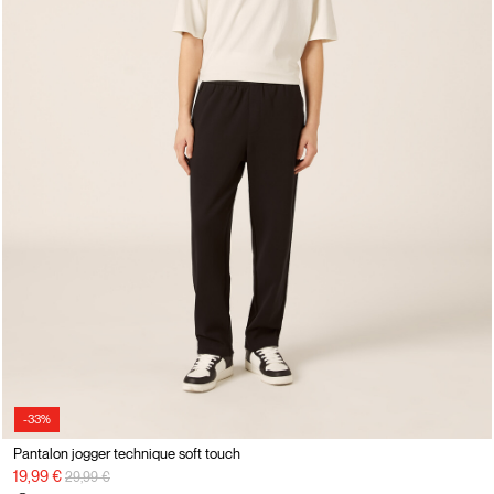
-33%
Pantalon jogger technique soft touch
Prix réduit de
à
19,99 €
29,99 €