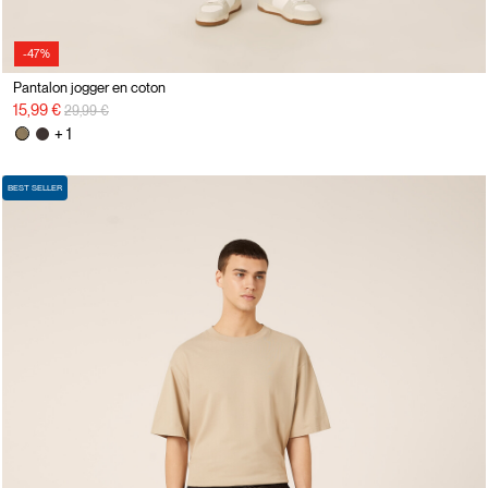
-47%
Pantalon jogger en coton
Prix réduit de
à
15,99 €
29,99 €
+ 1
BEST SELLER