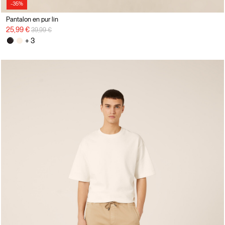
-35%
Pantalon en pur lin
Prix réduit de
à
25,99 €
39,99 €
+ 3