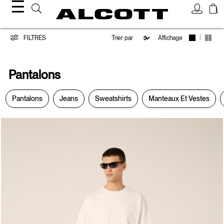
☰
Pantalons
|
FILTRES
Affichage
Pantalons
Pantalons
Jeans
Sweatshirts
Manteaux Et Vestes