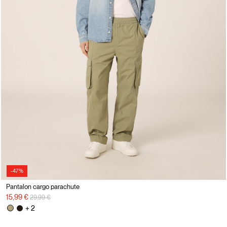
-47%
Pantalon cargo parachute
Prix réduit de
à
15,99 €
29,99 €
+ 2