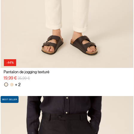
-44%
Pantalon de jogging texturé
Prix réduit de
à
19,99 €
35,99 €
+ 2
BEST SELLER