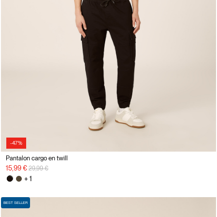
-47%
Pantalon cargo en twill
Prix réduit de
à
15,99 €
29,99 €
+ 1
BEST SELLER