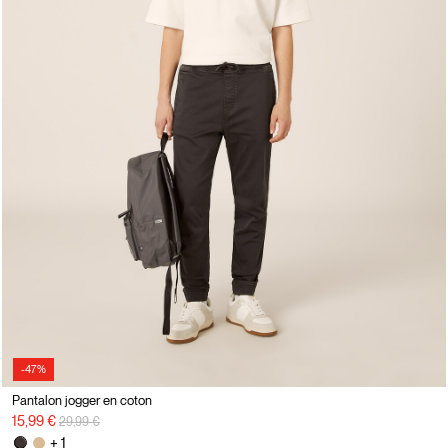
-47%
Pantalon jogger en coton
Prix réduit de
à
15,99 €
29,99 €
+ 1