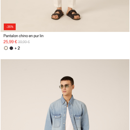
-35%
Pantalon chino en pur lin
Prix réduit de
à
25,99 €
39,99 €
+ 2