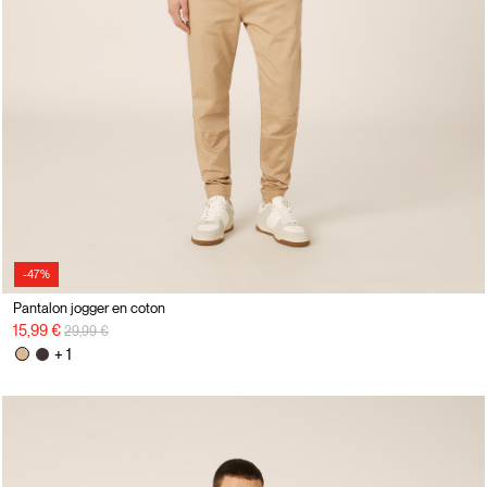
-47%
Pantalon jogger en coton
Prix réduit de
à
15,99 €
29,99 €
+ 1