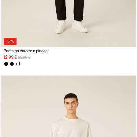
-57%
Pantalon carotte à pinces
Prix réduit de
à
12,99 €
29,99 €
+ 1