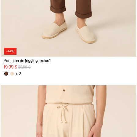
-44%
Pantalon de jogging texturé
Prix réduit de
à
19,99 €
35,99 €
+ 2