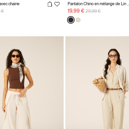
avec chaine
Pantalon Chino en mélange de Lin avec ce
éduit de
à
Prix réduit de
à
19,99 €
 €
29,99 €