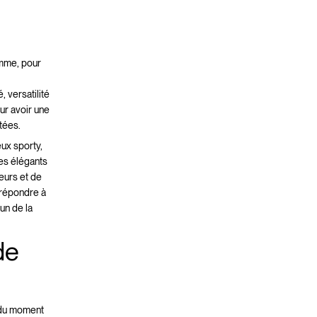
emme, pour
 versatilité
our avoir une
tées.
ux sporty,
es élégants
eurs et de
 répondre à
un de la
de
, du moment