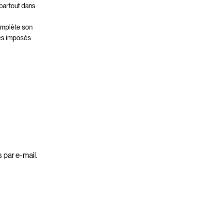
 partout dans
omplète son
pes imposés
 par e-mail.