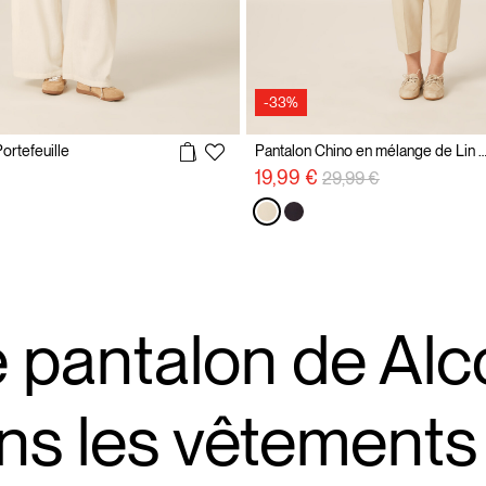
-33%
ortefeuille
Pantalon Chino en mélange de Lin avec ce
Prix réduit de
à
19,99 €
29,99 €
 pantalon de Alc
ns les vêtements