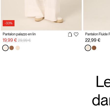
-33%
Pantalon palazzo en lin
Pantalon Fluide P
Prix réduit de
à
19,99 €
22,99 €
29,99 €
Le
da