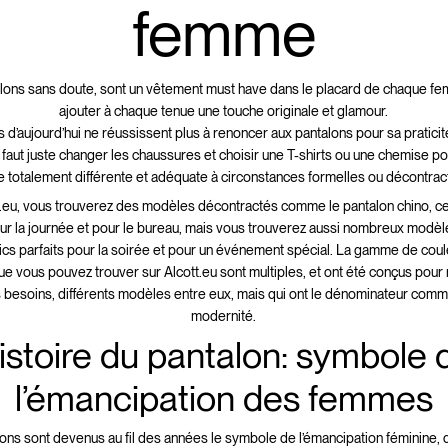
femme
lons sans doute, sont un vêtement must have dans le placard de chaque f
ajouter à chaque tenue une touche originale et glamour.
d’aujourd’hui ne réussissent plus à renoncer aux pantalons pour sa praticité,
Il faut juste changer les chaussures et choisir une T-shirts ou une chemise p
e totalement différente et adéquate à circonstances formelles ou décontrac
t.eu, vous trouverez des modèles décontractés comme le pantalon chino, ce
ur la journée et pour le bureau, mais vous trouverez aussi nombreux modèl
chics parfaits pour la soirée et pour un événement spécial. La gamme de coul
e vous pouvez trouver sur Alcott.eu sont multiples, et ont été conçus pour
s besoins, différents modèles entre eux, mais qui ont le dénominateur comm
modernité.
istoire du pantalon: symbole 
l’émancipation des femmes
ons sont devenus au fil des années le symbole de l’émancipation féminine