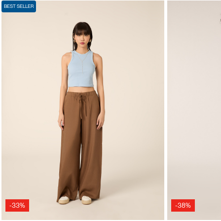
BEST SELLER
-33%
-38%