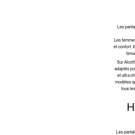
Les panta
Les femmes 
et confort. 
tenu
Sur Alcot
adaptés po
et ultra 
modèles qu
tous le
H
Les pantal