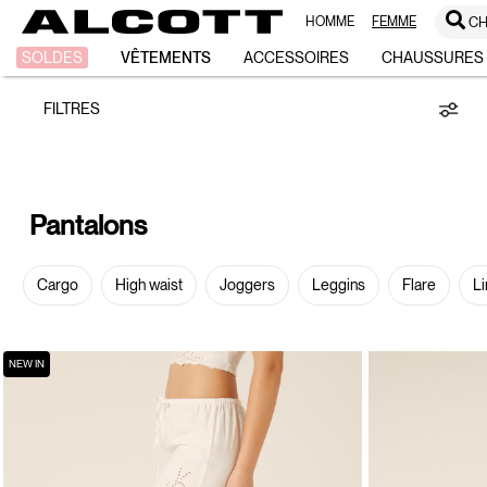
HOMME
FEMME
CH
Pantalons
SOLDES
VÊTEMENTS
ACCESSOIRES
CHAUSSURES
FILTRES
Pantalons
Cargo
High waist
Joggers
Leggins
Flare
Li
NEW IN