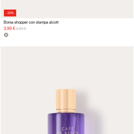
-33%
Borsa shopper con stampa alcott
Prix réduit de
à
3,99 €
5,99 €