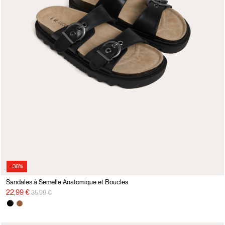
-36%
Sandales à Semelle Anatomique et Boucles
Prix réduit de
à
22,99 €
35,99 €