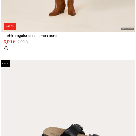
-46%
T-shirt regular con stampa cane
Prix réduit de
à
6,99 €
12,99 €
VIRAL