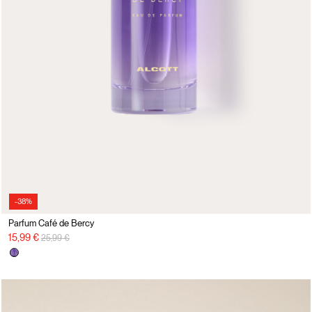
-38%
Parfum Café de Bercy
Prix réduit de
à
15,99 €
25,99 €