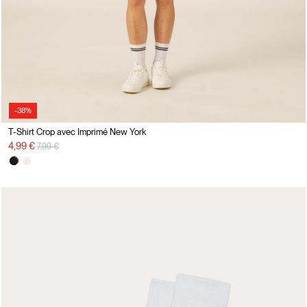
-38%
T-Shirt Crop avec Imprimé New York
Prix réduit de
à
4,99 €
7,99 €