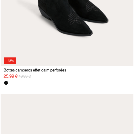
-48%
Bottes camperos effet daim perforées
Prix réduit de
à
25,99 €
49,99 €