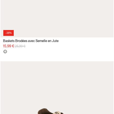
-38%
Baskets Brodées avec Semelle en Jute
Prix réduit de
à
15,99 €
25,99 €