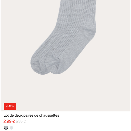
-50%
Lot de deux paires de chaussettes
Prix réduit de
à
2,99 €
5,99 €