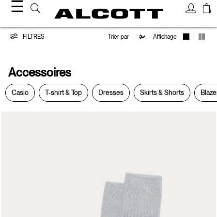
☰
Accessoires
|
FILTRES
Affichage
Accessoires
Casio
T-shirt & Top
Dresses
Skirts & Shorts
Blaze