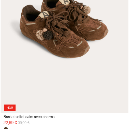
-43%
Baskets effet daim avec charms
Prix réduit de
à
22,99 €
39,99 €