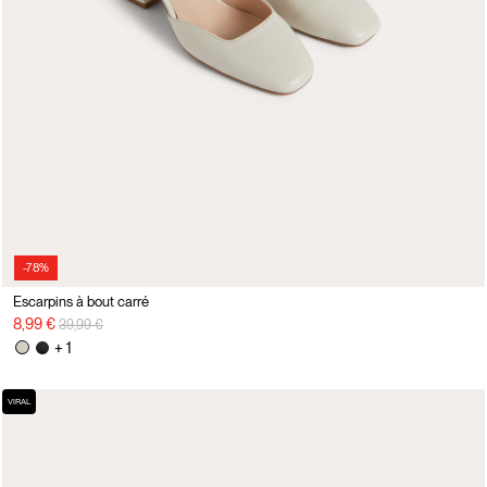
-78%
Escarpins à bout carré
Prix réduit de
à
8,99 €
39,99 €
+ 1
VIRAL