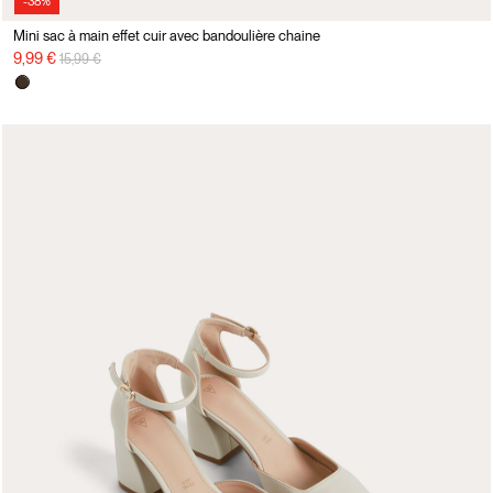
-38%
Mini sac à main effet cuir avec bandoulière chaine
Prix réduit de
à
9,99 €
15,99 €