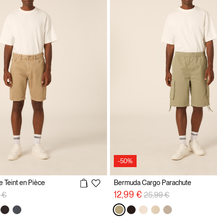
-50%
 Teint en Pièce
Bermuda Cargo Parachute
éduit de
à
Prix réduit de
à
12,99 €
 €
25,99 €