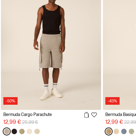
-50%
-43%
Bermuda Cargo Parachute
Bermuda Basique
Prix réduit de
à
Prix r
12,99 €
12,99 €
25,99 €
22,99