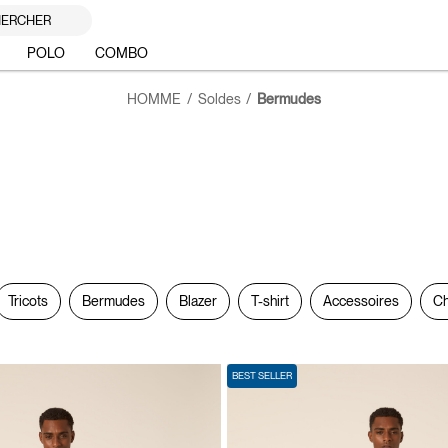
ERCHER
POLO
COMBO
HOMME
Soldes
Bermudes
Tricots
Bermudes
Blazer
T-shirt
Accessoires
Ch
BEST SELLER