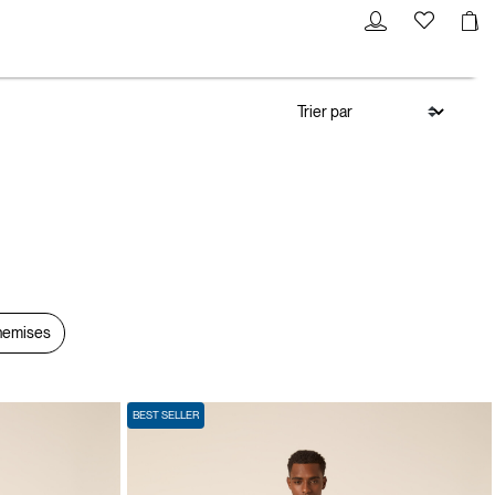
emises
BEST SELLER