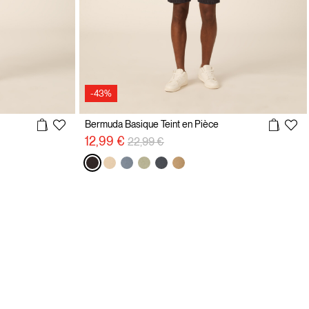
-43%
Bermuda Basique Teint en Pièce
Prix réduit de
à
12,99 €
22,99 €