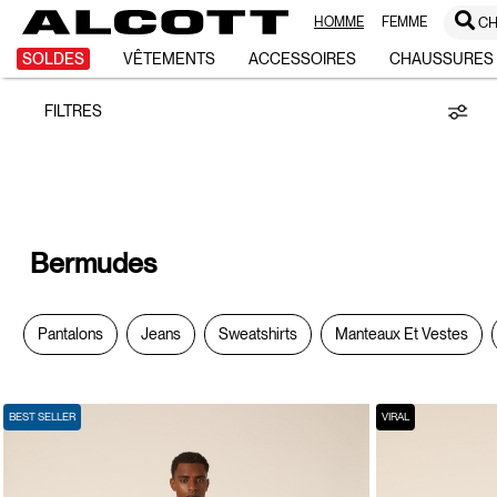
HOMME
FEMME
CH
Bermudes
SOLDES
VÊTEMENTS
ACCESSOIRES
CHAUSSURES
FILTRES
Bermudes
Pantalons
Jeans
Sweatshirts
Manteaux Et Vestes
BEST SELLER
VIRAL