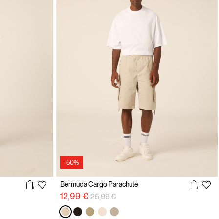
-50%
Bermuda Cargo Parachute
Prix réduit de
à
12,99 €
25,99 €