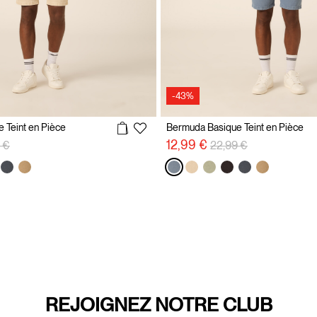
-43%
 Teint en Pièce
Bermuda Basique Teint en Pièce
éduit de
à
Prix réduit de
à
12,99 €
 €
22,99 €
REJOIGNEZ NOTRE CLUB