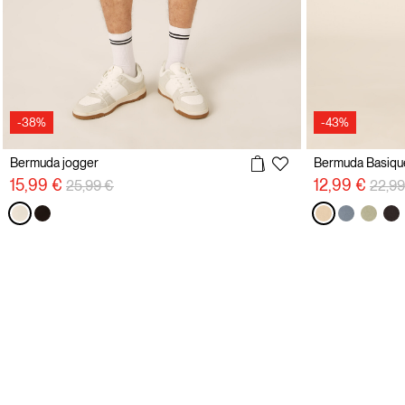
-38%
-43%
Bermuda jogger
Bermuda Basique
Prix réduit de
à
Prix r
15,99 €
12,99 €
25,99 €
22,99