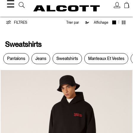
☰
Sweatshirts
|
FILTRES
Affichage
Sweatshirts
Pantalons
Jeans
Sweatshirts
Manteaux Et Vestes