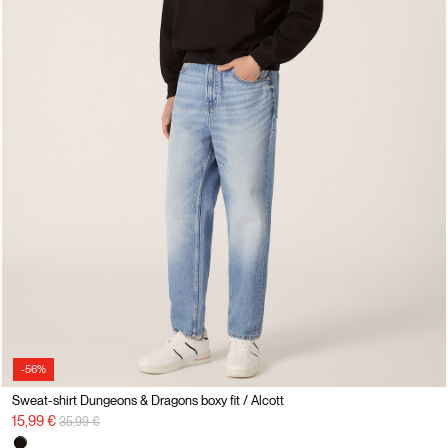
-56%
Sweat-shirt Dungeons & Dragons boxy fit / Alcott
Prix réduit de
à
15,99 €
35,99 €