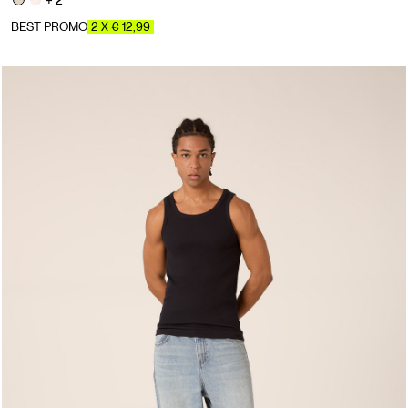
+ 2
BEST PROMO
2 X € 12,99