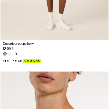
Débardeur coupe boxy
12,99 €
+ 3
BEST PROMO
2 X € 19,99