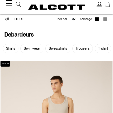
☰
Débardeurs
|
FILTRES
Affichage
Debardeurs
Shirts
Swimwear
Sweatshirts
Trousers
T-shirt
NEW IN