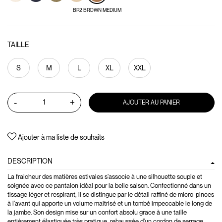
BR2 BROWN MEDIUM
TAILLE
S
M
L
XL
XXL
-
+
AJOUTER AU PANIER
Ajouter à ma liste de souhaits
DESCRIPTION
La fraicheur des matières estivales s'associe à une silhouette souple et
soignée avec ce pantalon idéal pour la belle saison. Confectionné dans un
tissage léger et respirant, il se distingue par le détail raffiné de micro-pinces
à l'avant qui apporte un volume maitrisé et un tombé impeccable le long de
la jambe. Son design mise sur un confort absolu grace à une taille
entièrement élastiquée très pratique, rehaussée d'un cordon de serrage