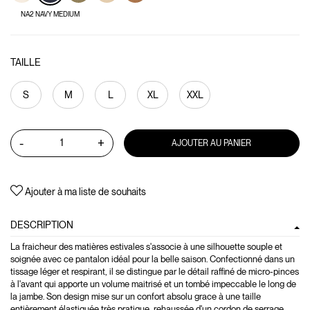
NA2 NAVY MEDIUM
TAILLE
S
M
L
XL
XXL
-
+
AJOUTER AU PANIER
Ajouter à ma liste de souhaits
DESCRIPTION
La fraicheur des matières estivales s'associe à une silhouette souple et
soignée avec ce pantalon idéal pour la belle saison. Confectionné dans un
tissage léger et respirant, il se distingue par le détail raffiné de micro-pinces
à l'avant qui apporte un volume maitrisé et un tombé impeccable le long de
la jambe. Son design mise sur un confort absolu grace à une taille
entièrement élastiquée très pratique, rehaussée d'un cordon de serrage