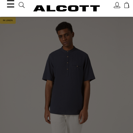
☰
IN LINEN