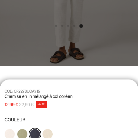
COD:
CF2278UOAY15
Chemise en lin mélangé à col coréen
Prix réduit de
à
12,99 €
22,99 €
-43%
COULEUR