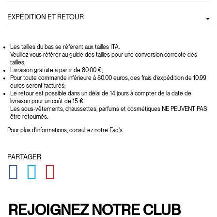
EXPÉDITION ET RETOUR
Les tailles du bas se réfèrent aux tailles ITA.
Veuillez vous référer au guide des tailles pour une conversion correcte des
tailles.
Livraison gratuite à partir de 80.00 €;
Pour toute commande inférieure à 80.00 euros, des frais d'expédition de 10.99
euros seront facturés;
Le retour est possible dans un délai de 14 jours à compter de la date de
livraison pour un coût de 15 €
Les sous-vêtements, chaussettes, parfums et cosmétiques NE PEUVENT PAS
être retournés.
Pour plus d'informations, consultez notre
Faq's
PARTAGER
GLOBAL.SOCIALSHARE.FACEBOOK
GLOBAL.SOCIALSHARE.TWITTER
GLOBAL.SOCIALSHARE.PINTEREST
REJOIGNEZ NOTRE CLUB