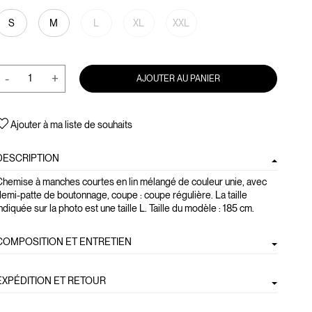
S
M
L
XL
XXL
-
+
AJOUTER AU PANIER
Ajouter à ma liste de souhaits
DESCRIPTION
Chemise à manches courtes en lin mélangé de couleur unie, avec
emi-patte de boutonnage, coupe : coupe régulière. La taille
ndiquée sur la photo est une taille L. Taille du modèle : 185 cm.
COMPOSITION ET ENTRETIEN
EXPÉDITION ET RETOUR