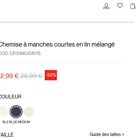
Chemise à manches courtes en lin mélangé
COD:
CF0184UOAY15
Prix réduit de
à
12,99 €
25,99 €
-50%
COULEUR
BL2 BLUE MEDIUM
TAILLE
Guide des tailles +