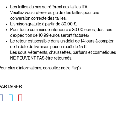
Les tailles du bas se réfèrent aux tailles ITA.
Veuillez vous référer au guide des tailles pour une
conversion correcte des tailles.
Livraison gratuite à partir de 80.00 €;
Pour toute commande inférieure à 80.00 euros, des frais
d'expédition de 10.99 euros seront facturés;
Le retour est possible dans un délai de 14 jours à compter
de la date de livraison pour un coût de 15 €
Les sous-vêtements, chaussettes, parfums et cosmétiques
NE PEUVENT PAS être retournés.
our plus d'informations, consultez notre
Faq's
PARTAGER
GLOBAL.SOCIALSHARE.FACEBOOK
GLOBAL.SOCIALSHARE.TWITTER
GLOBAL.SOCIALSHARE.PINTEREST