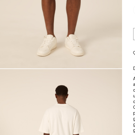
A
a
c
u
c
C
p
g
g