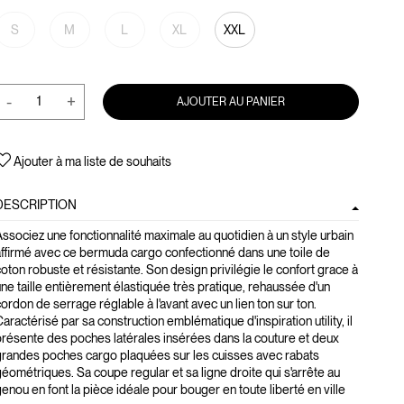
S
M
L
XL
XXL
-
+
AJOUTER AU PANIER
Ajouter à ma liste de souhaits
DESCRIPTION
ssociez une fonctionnalité maximale au quotidien à un style urbain
ffirmé avec ce bermuda cargo confectionné dans une toile de
oton robuste et résistante. Son design privilégie le confort grace à
ne taille entièrement élastiquée très pratique, rehaussée d'un
ordon de serrage réglable à l'avant avec un lien ton sur ton.
aractérisé par sa construction emblématique d'inspiration utility, il
résente des poches latérales insérées dans la couture et deux
grandes poches cargo plaquées sur les cuisses avec rabats
éométriques. Sa coupe regular et sa ligne droite qui s'arrête au
enou en font la pièce idéale pour bouger en toute liberté en ville