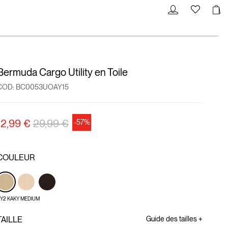
Bermuda Cargo Utility en Toile
COD:
BC0053UOAY15
Prix réduit de
à
12,99 €
29,99 €
-57%
COULEUR
Y2 KAKY MEDIUM
TAILLE
Guide des tailles +