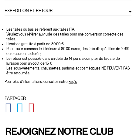
EXPÉDITION ET RETOUR
Les tailles du bas se réfèrent aux tailles ITA.
Veuillez vous référer au guide des tailles pour une conversion correcte des
tailles.
Livraison gratuite à partir de 80.00 €;
Pour toute commande inférieure à 80.00 euros, des frais d'expédition de 10.99
euros seront facturés;
Le retour est possible dans un délai de 14 jours à compter de la date de
livraison pour un coût de 15 €
Les sous-vêtements, chaussettes, parfums et cosmétiques NE PEUVENT PAS
être retournés.
Pour plus d'informations, consultez notre
Faq's
PARTAGER
GLOBAL.SOCIALSHARE.FACEBOOK
GLOBAL.SOCIALSHARE.TWITTER
GLOBAL.SOCIALSHARE.PINTEREST
REJOIGNEZ NOTRE CLUB