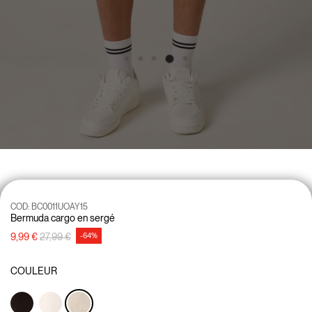
COD:
BC0011UOAY15
Bermuda cargo en sergé
Prix réduit de
à
9,99 €
27,99 €
-64%
COULEUR