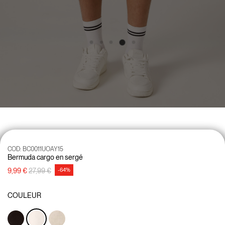
COD:
BC0011UOAY15
Bermuda cargo en sergé
Prix réduit de
à
9,99 €
27,99 €
-64%
COULEUR