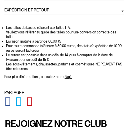
EXPÉDITION ET RETOUR
Les tailles du bas se réfèrent aux tailles ITA.
Veuillez vous référer au guide des tailles pour une conversion correcte des
tailles.
Livraison gratuite à partir de 80.00 €;
Pour toute commande inférieure à 80.00 euros, des frais d'expédition de 10.99
euros seront facturés;
Le retour est possible dans un délai de 14 jours à compter de la date de
livraison pour un coût de 15 €
Les sous-vêtements, chaussettes, parfums et cosmétiques NE PEUVENT PAS
être retournés.
Pour plus d'informations, consultez notre
Faq's
PARTAGER
GLOBAL.SOCIALSHARE.FACEBOOK
GLOBAL.SOCIALSHARE.TWITTER
GLOBAL.SOCIALSHARE.PINTEREST
REJOIGNEZ NOTRE CLUB