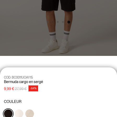
COD:
BC0011UOAY15
Bermuda cargo en sergé
Prix réduit de
à
9,99 €
27,99 €
-64%
COULEUR