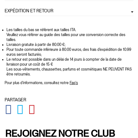
EXPÉDITION ET RETOUR
Les tailles du bas se réfèrent aux tailles ITA.
Veuillez vous référer au guide des tailles pour une conversion correcte des
tailles.
Livraison gratuite à partir de 80.00 €;
Pour toute commande inférieure à 80.00 euros, des frais d'expédition de 10.99
euros seront facturés;
Le retour est possible dans un délai de 14 jours à compter de la date de
livraison pour un coût de 15 €
Les sous-vêtements, chaussettes, parfums et cosmétiques NE PEUVENT PAS
être retournés.
Pour plus d'informations, consultez notre
Faq's
PARTAGER
GLOBAL.SOCIALSHARE.FACEBOOK
GLOBAL.SOCIALSHARE.TWITTER
GLOBAL.SOCIALSHARE.PINTEREST
REJOIGNEZ NOTRE CLUB