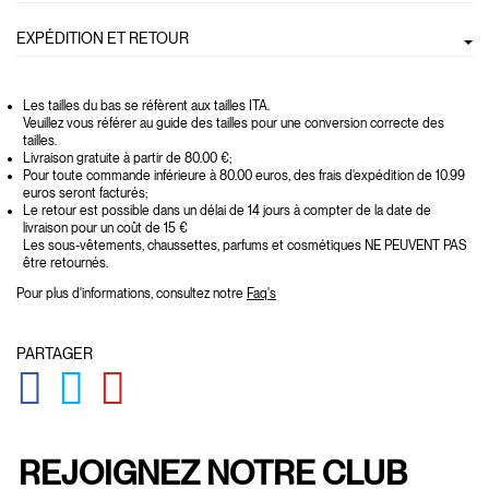
EXPÉDITION ET RETOUR
Les tailles du bas se réfèrent aux tailles ITA.
Veuillez vous référer au guide des tailles pour une conversion correcte des
tailles.
Livraison gratuite à partir de 80.00 €;
Pour toute commande inférieure à 80.00 euros, des frais d'expédition de 10.99
euros seront facturés;
Le retour est possible dans un délai de 14 jours à compter de la date de
livraison pour un coût de 15 €
Les sous-vêtements, chaussettes, parfums et cosmétiques NE PEUVENT PAS
être retournés.
Pour plus d'informations, consultez notre
Faq's
PARTAGER
GLOBAL.SOCIALSHARE.FACEBOOK
GLOBAL.SOCIALSHARE.TWITTER
GLOBAL.SOCIALSHARE.PINTEREST
REJOIGNEZ NOTRE CLUB