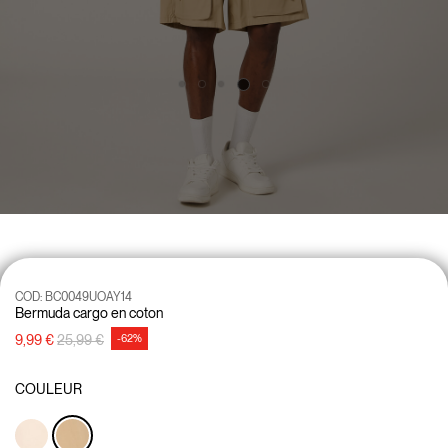
COD:
BC0049UOAY14
Bermuda cargo en coton
Prix réduit de
à
9,99 €
25,99 €
-62%
COULEUR