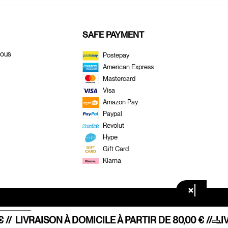
SAFE PAYMENT
Nous
Postepay
American Express
Mastercard
Visa
Amazon Pay
Paypal
Revolut
Hype
Gift Card
Klarna
×
//
LIVRAISON À DOMICILE À PARTIR DE 80,00 € //
LIV