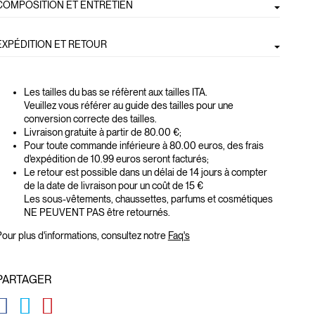
COMPOSITION ET ENTRETIEN
EXPÉDITION ET RETOUR
Les tailles du bas se réfèrent aux tailles ITA.
Veuillez vous référer au guide des tailles pour une
conversion correcte des tailles.
Livraison gratuite à partir de 80.00 €;
Pour toute commande inférieure à 80.00 euros, des frais
d'expédition de 10.99 euros seront facturés;
Le retour est possible dans un délai de 14 jours à compter
de la date de livraison pour un coût de 15 €
Les sous-vêtements, chaussettes, parfums et cosmétiques
NE PEUVENT PAS être retournés.
our plus d'informations, consultez notre
Faq's
PARTAGER
GLOBAL.SOCIALSHARE.FACEBOOK
GLOBAL.SOCIALSHARE.TWITTER
GLOBAL.SOCIALSHARE.PINTEREST