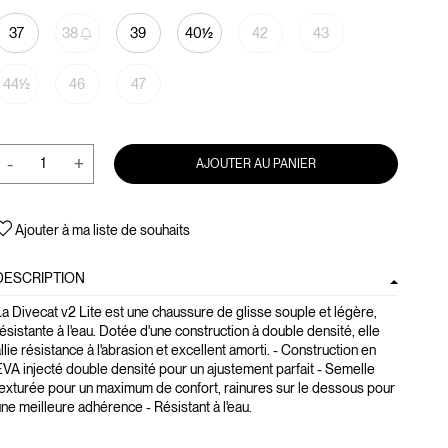
37
38
39
40½
42
43
44½
46
47
-
+
AJOUTER AU PANIER
Ajouter à ma liste de souhaits
DESCRIPTION
a Divecat v2 Lite est une chaussure de glisse souple et légère,
ésistante à l'eau. Dotée d'une construction à double densité, elle
llie résistance à l'abrasion et excellent amorti. - Construction en
VA injecté double densité pour un ajustement parfait - Semelle
exturée pour un maximum de confort, rainures sur le dessous pour
ne meilleure adhérence - Résistant à l'eau.