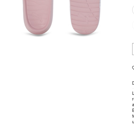
L
r
a
E
t
u