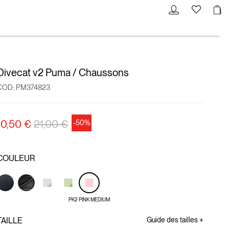
Divecat v2 Puma / Chaussons
COD:
PM374823
Prix réduit de
à
10,50 €
21,00 €
-50%
COULEUR
PK2 PINK MEDIUM
TAILLE
Guide des tailles +