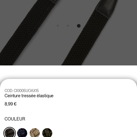
COD:
CI0005UOAX15
Ceinture tressée élastique
8,99 €
COULEUR