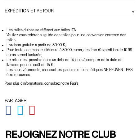
EXPÉDITION ET RETOUR
Les tailles du bas se réfèrent aux tailles ITA.
Veuillez vous référer au guide des tailles pour une conversion correcte des
tailles.
Livraison gratuite à partir de 80.00 €;
Pour toute commande inférieure à 80.00 euros, des frais d'expédition de 10.99
euros seront facturés;
Le retour est possible dans un délai de 14 jours à compter de la date de
livraison pour un coût de 15 €
Les sous-vêtements, chaussettes, parfums et cosmétiques NE PEUVENT PAS
être retournés.
Pour plus d'informations, consultez notre
Faq's
PARTAGER
GLOBAL.SOCIALSHARE.FACEBOOK
GLOBAL.SOCIALSHARE.TWITTER
GLOBAL.SOCIALSHARE.PINTEREST
REJOIGNEZ NOTRE CLUB