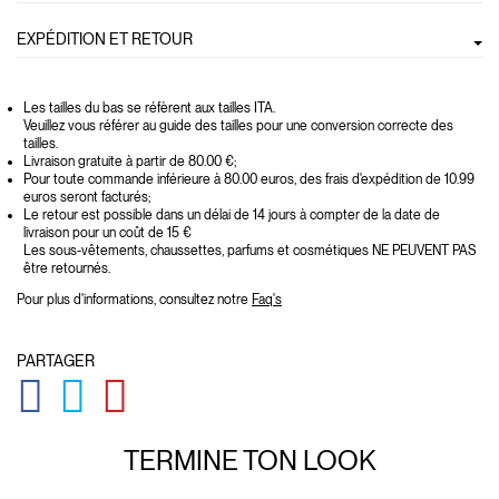
EXPÉDITION ET RETOUR
Les tailles du bas se réfèrent aux tailles ITA.
Veuillez vous référer au guide des tailles pour une conversion correcte des
tailles.
Livraison gratuite à partir de 80.00 €;
Pour toute commande inférieure à 80.00 euros, des frais d'expédition de 10.99
euros seront facturés;
Le retour est possible dans un délai de 14 jours à compter de la date de
livraison pour un coût de 15 €
Les sous-vêtements, chaussettes, parfums et cosmétiques NE PEUVENT PAS
être retournés.
Pour plus d'informations, consultez notre
Faq's
PARTAGER
GLOBAL.SOCIALSHARE.FACEBOOK
GLOBAL.SOCIALSHARE.TWITTER
GLOBAL.SOCIALSHARE.PINTEREST
TERMINE TON
LOOK