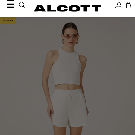
☰
IN LINEN