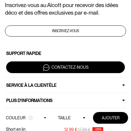
Inscrivez-vous au Alcott pour recevoir des idées
déco et des offres exclusives par e-mail.
INSCRIVEZ-VOUS
SUPPORT RAPIDE
CONTACTEZ-NOUS
SERVICE À LA CLIENTÈLE
PLUS D'INFORMATIONS
BRAND
COULEUR
TAILLE
AJOUTER
Copyright © 2026 ALCOTT P.IVA 05647000636 | All Rights Reserved.
DE 80,00 € //
Short en lin
LIVRAISON À DOMICILE À PARTIR DE 80,00 € //
Prix réduit de
à
LIVRA
12,99 €
17,99 €
-28%