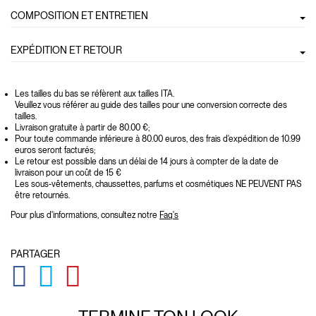
COMPOSITION ET ENTRETIEN
EXPÉDITION ET RETOUR
Les tailles du bas se réfèrent aux tailles ITA.
Veuillez vous référer au guide des tailles pour une conversion correcte des
tailles.
Livraison gratuite à partir de 80.00 €;
Pour toute commande inférieure à 80.00 euros, des frais d'expédition de 10.99
euros seront facturés;
Le retour est possible dans un délai de 14 jours à compter de la date de
livraison pour un coût de 15 €
Les sous-vêtements, chaussettes, parfums et cosmétiques NE PEUVENT PAS
être retournés.
Pour plus d'informations, consultez notre
Faq's
PARTAGER
GLOBAL.SOCIALSHARE.FACEBOOK
GLOBAL.SOCIALSHARE.TWITTER
GLOBAL.SOCIALSHARE.PINTEREST