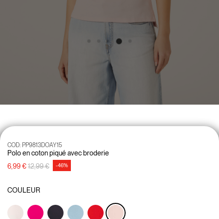
COD:
PP9813DOAY15
Polo en coton piqué avec broderie
Prix réduit de
à
6,99 €
12,99 €
-46%
COULEUR