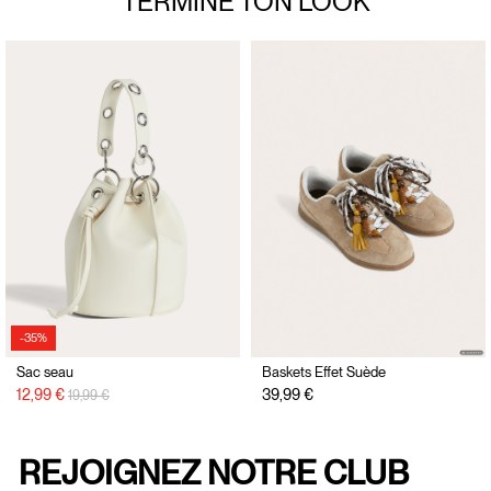
TERMINE TON
LOOK
-35%
Sac seau
Baskets Effet Suède
Prix réduit de
à
12,99 €
39,99 €
19,99 €
REJOIGNEZ NOTRE CLUB