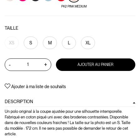
PK2 PINK MEDIUM
TAILLE
XS
S
M
L
XL
-
+
AJOUTER AU PANIER
Ajouter à ma liste de souhaits
DESCRIPTION
Un polo original à la coupe ajustée pour une silhouette intemporelle.
Fabriqué en coton piqué uni avec des broderies contrastées. Disponible
dans de nouvelles couleurs fraiches ! La taille sur la photo est un S. Taille
du modèle : 172 cm. Il ne sera pas possible de demander le retour de cet
article.