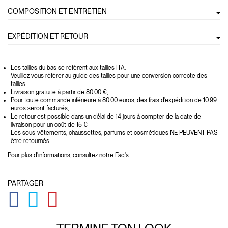
COMPOSITION ET ENTRETIEN
EXPÉDITION ET RETOUR
Les tailles du bas se réfèrent aux tailles ITA.
Veuillez vous référer au guide des tailles pour une conversion correcte des
tailles.
Livraison gratuite à partir de 80.00 €;
Pour toute commande inférieure à 80.00 euros, des frais d'expédition de 10.99
euros seront facturés;
Le retour est possible dans un délai de 14 jours à compter de la date de
livraison pour un coût de 15 €
Les sous-vêtements, chaussettes, parfums et cosmétiques NE PEUVENT PAS
être retournés.
Pour plus d'informations, consultez notre
Faq's
PARTAGER
GLOBAL.SOCIALSHARE.FACEBOOK
GLOBAL.SOCIALSHARE.TWITTER
GLOBAL.SOCIALSHARE.PINTEREST