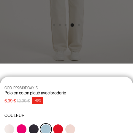
COD:
PP9813DOAY15
Polo en coton piqué avec broderie
Prix réduit de
à
6,99 €
12,99 €
-46%
COULEUR