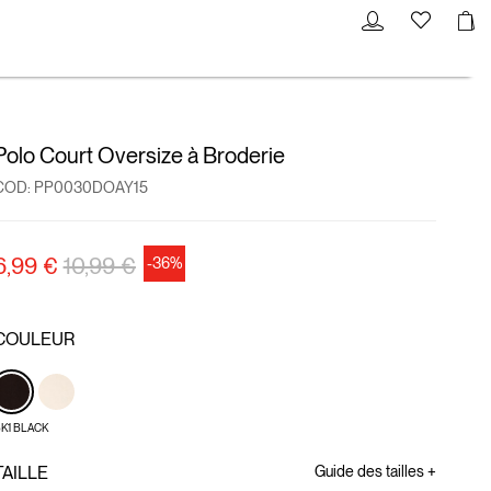
Polo Court Oversize à Broderie
COD:
PP0030DOAY15
Prix réduit de
à
6,99 €
10,99 €
-36%
COULEUR
K1 BLACK
TAILLE
Guide des tailles +