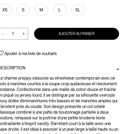
XS
S
M
L
XL
-
+
AJOUTER AU PANIER
Ajouter à ma liste de souhaits
DESCRIPTION
Le charme preppy s'associe au streetwear contemporain avec ce
polo à manches courtes à la coupe crop audacieuse et résolument
endance. Confectionné dans une maille de coton douce et fraiche
n piqué ou jersey lourd, il se distingue par sa silhouette oversize
boxy dotée d'emmanchures très basses et de manches amples qui
'arretent près du coude. Son design présente un col cotelé
lassique combiné à une patte de boutonnage partielle à deux
outons, rehaussé sur la poitrine d'une petite broderie texte
ontrastante à l'esprit varsity. S'arretant court à la taille avec une
ase droite, il est idéal à associer à un jean large à taille haute ou un