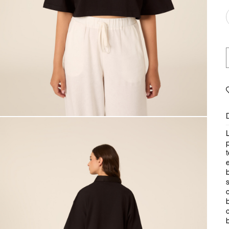
t
e
s
c
b
c
b