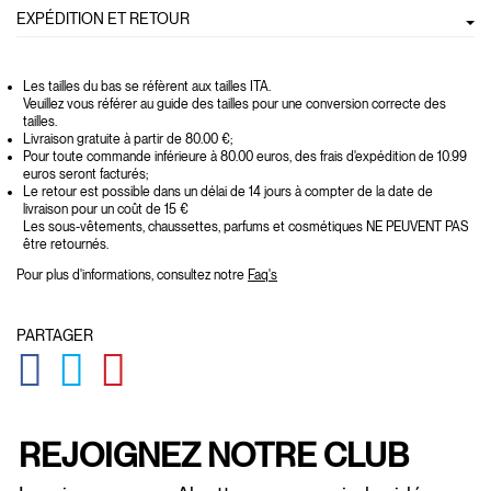
EXPÉDITION ET RETOUR
Les tailles du bas se réfèrent aux tailles ITA.
Veuillez vous référer au guide des tailles pour une conversion correcte des
tailles.
Livraison gratuite à partir de 80.00 €;
Pour toute commande inférieure à 80.00 euros, des frais d'expédition de 10.99
euros seront facturés;
Le retour est possible dans un délai de 14 jours à compter de la date de
livraison pour un coût de 15 €
Les sous-vêtements, chaussettes, parfums et cosmétiques NE PEUVENT PAS
être retournés.
Pour plus d'informations, consultez notre
Faq's
PARTAGER
GLOBAL.SOCIALSHARE.FACEBOOK
GLOBAL.SOCIALSHARE.TWITTER
GLOBAL.SOCIALSHARE.PINTEREST
REJOIGNEZ NOTRE CLUB