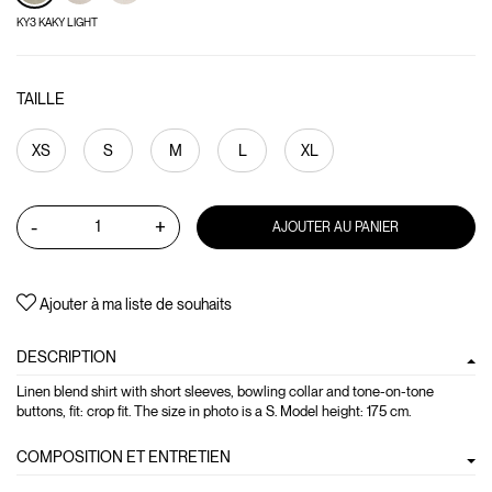
KY3 KAKY LIGHT
TAILLE
XS
S
M
L
XL
-
+
AJOUTER AU PANIER
Ajouter à ma liste de souhaits
DESCRIPTION
Linen blend shirt with short sleeves, bowling collar and tone-on-tone
buttons, fit: crop fit. The size in photo is a S. Model height: 175 cm.
COMPOSITION ET ENTRETIEN