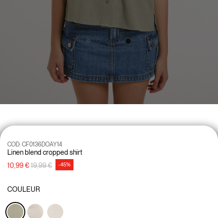
COD:
CF0136DOAY14
Linen blend cropped shirt
Prix réduit de
à
10,99 €
19,99 €
-45%
COULEUR