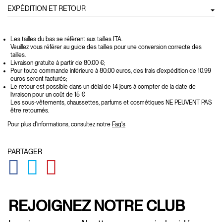
EXPÉDITION ET RETOUR
Les tailles du bas se réfèrent aux tailles ITA.
Veuillez vous référer au guide des tailles pour une conversion correcte des
tailles.
Livraison gratuite à partir de 80.00 €;
Pour toute commande inférieure à 80.00 euros, des frais d'expédition de 10.99
euros seront facturés;
Le retour est possible dans un délai de 14 jours à compter de la date de
livraison pour un coût de 15 €
Les sous-vêtements, chaussettes, parfums et cosmétiques NE PEUVENT PAS
être retournés.
Pour plus d'informations, consultez notre
Faq's
PARTAGER
GLOBAL.SOCIALSHARE.FACEBOOK
GLOBAL.SOCIALSHARE.TWITTER
GLOBAL.SOCIALSHARE.PINTEREST
REJOIGNEZ NOTRE CLUB