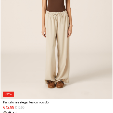
-35%
Pantalones elegantes con cordón
precio rebajado desde
a
€ 12,99
€ 19,99
+ 1