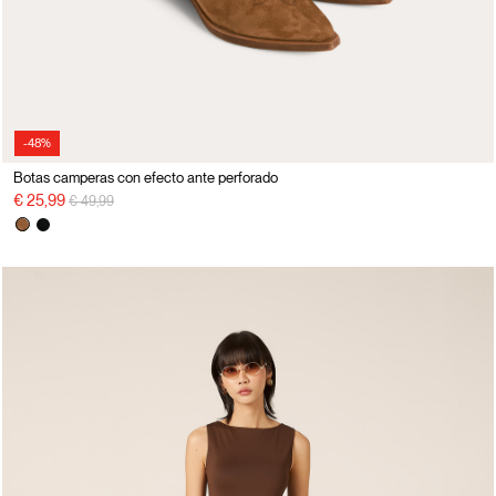
-48%
Botas camperas con efecto ante perforado
precio rebajado desde
a
€ 25,99
€ 49,99