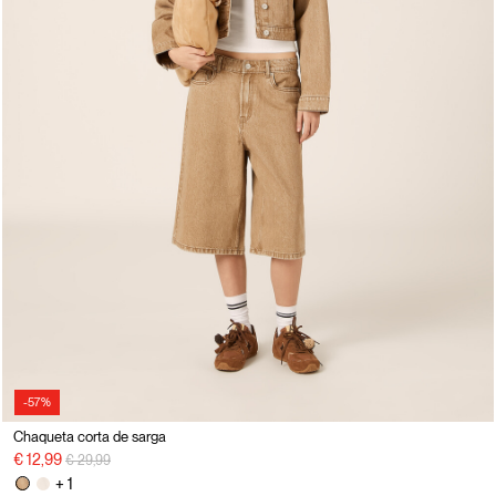
-57%
Chaqueta corta de sarga
precio rebajado desde
a
€ 12,99
€ 29,99
+ 1