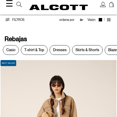
☰
Rebajas
|
FILTROS
Visión
Rebajas
Casio
T-shirt & Top
Dresses
Skirts & Shorts
Blaze
BEST SELLER