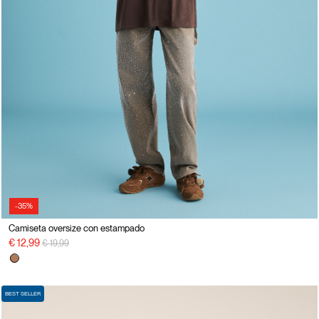
-35%
Camiseta oversize con estampado
precio rebajado desde
a
€ 12,99
€ 19,99
BEST SELLER