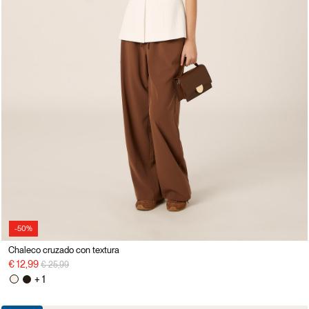
-50%
Chaleco cruzado con textura
precio rebajado desde
a
€ 12,99
€ 25,99
+ 1