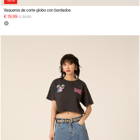
-50%
Vaqueros de corte globo con bordados
precio rebajado desde
a
€ 19,99
€ 39,99