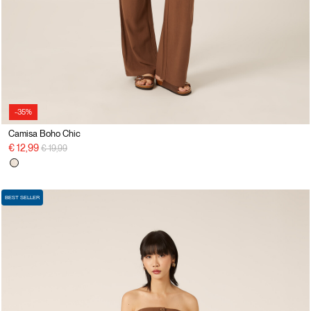
-35%
Camisa Boho Chic
precio rebajado desde
a
€ 12,99
€ 19,99
BEST SELLER