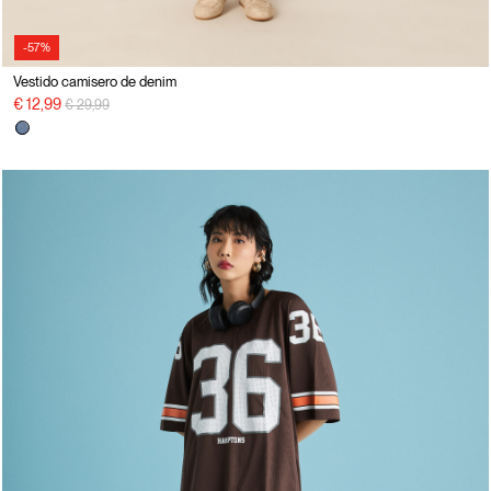
-57%
Vestido camisero de denim
precio rebajado desde
a
€ 12,99
€ 29,99