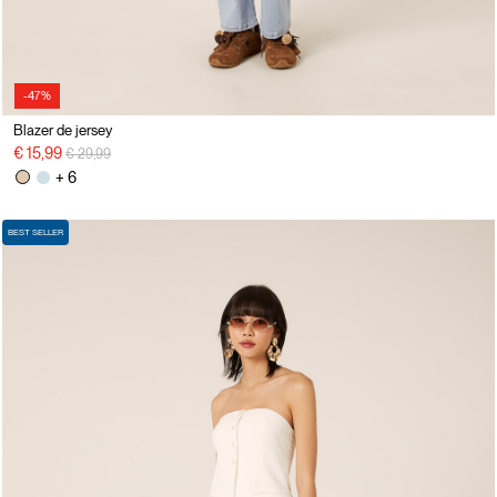
-47%
Blazer de jersey
precio rebajado desde
a
€ 15,99
€ 29,99
+ 6
BEST SELLER