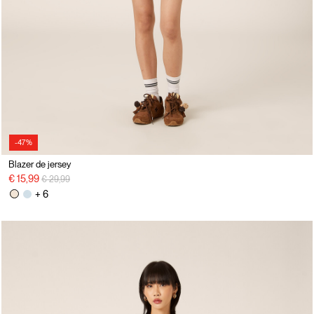
-47%
Blazer de jersey
precio rebajado desde
a
€ 15,99
€ 29,99
+ 6