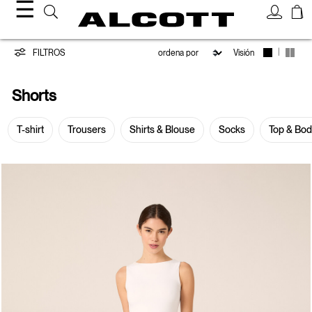
☰
Shorts
|
FILTROS
Visión
Shorts
T-shirt
Trousers
Shirts & Blouse
Socks
Top & Bo