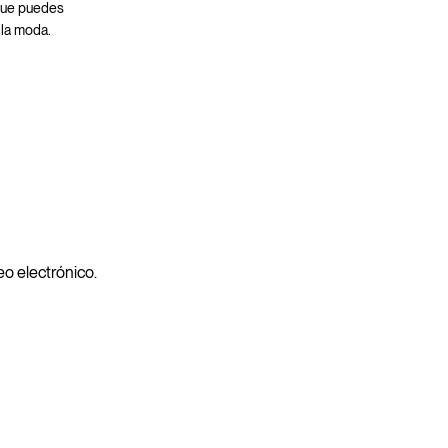
 que puedes
 la moda.
.
reo electrónico.