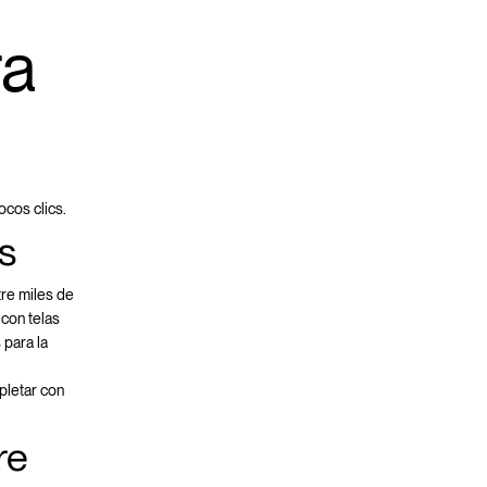
ra
ocos clics.
s
tre miles de
con telas
 para la
pletar con
re