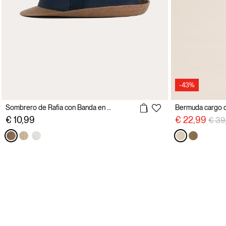
-43%
Sombrero de Rafia con Banda en Contraste
Bermuda cargo d
prec
€ 10,99
€ 22,99
€ 39