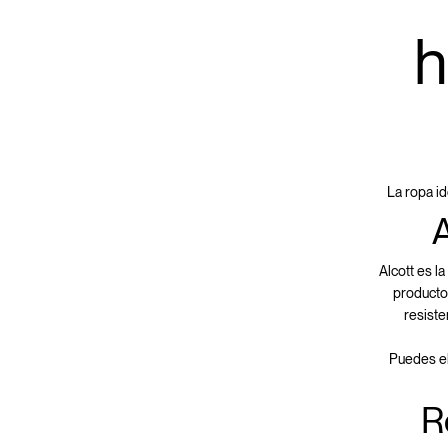
h
La ropa id
Alcott es l
producto
resiste
Puedes el
R