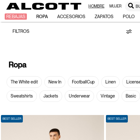
HOMBRE
MUJER
B
Ropa
REBAJAS
ROPA
ACCESORIOS
ZAPATOS
POLO
FILTROS
Ropa
The White edit
New In
FootballCup
Linen
Licens
Sweatshirts
Jackets
Underwear
Vintage
Basic
BEST SELLER
BEST SELLER