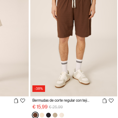
-38%
Bermudas de corte regular con tejido texturizado
precio rebajado desde
a
€ 15,99
€ 25,99