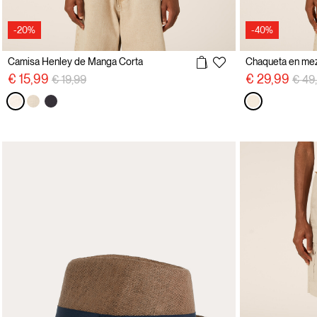
-20%
-40%
Camisa Henley de Manga Corta
Chaqueta en mezc
precio rebajado desde
a
prec
€ 15,99
€ 29,99
€ 19,99
€ 49