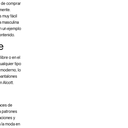
ad de comprar
amente.
s muy fácil
a masculina
on un ejemplo
ontenido.
e
libre o en el
ualquier tipo
 moderno, lo
 pantalones
 Alcott.
paces de
ra patrones
aciones y
a la moda en