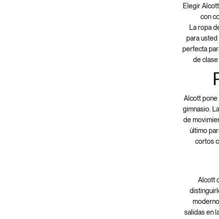
Elegir Alcot
con co
La ropa de
para usted
perfecta par
de clase
Alcott pone 
gimnasio. La
de movimien
último par
cortos 
Alcott 
distinguir
modernos
salidas en 