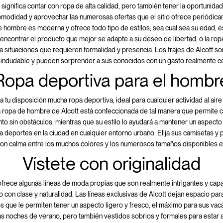
t significa contar con ropa de alta calidad, pero también tener la oportunid
modidad y aprovechar las numerosas ofertas que el sitio ofrece periódic
 hombre es moderna y ofrece todo tipo de estilos; sea ​​cual sea su edad, e
 encontrar el producto que mejor se adapte a su deseo de libertad, o la rop
a situaciones que requieren formalidad y presencia. Los trajes de Alcott s
 indudable y pueden sorprender a sus conocidos con un gasto realmente c
Ropa deportiva para el hombr
a tu disposición mucha ropa deportiva, ideal para cualquier actividad al aire 
 ropa de hombre de Alcott está confeccionada de tal manera que permite c
to sin obstáculos, mientras que su estilo lo ayudará a mantener un aspecto
a deportes en la ciudad en cualquier entorno urbano. Elija sus camisetas y
con calma entre los muchos colores y los numerosos tamaños disponibles en
Vístete con originalidad
ofrece algunas líneas de moda propias que son realmente intrigantes y ca
lo con clase y naturalidad. Las líneas exclusivas de Alcott dejan espacio pa
 que le permiten tener un aspecto ligero y fresco, el máximo para sus vac
las noches de verano, pero también vestidos sobrios y formales para estar 