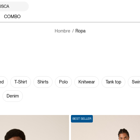
USCA
COMBO
Hombre
Ropa
ed
T-Shirt
Shirts
Polo
Knitwear
Tank top
Swi
Denim
BEST SELLER