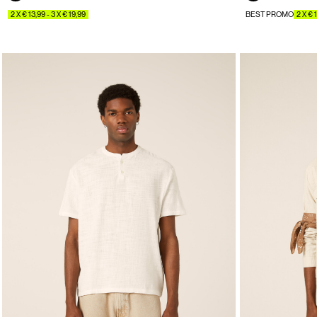
2 X € 13,99 - 3 X € 19,99
BEST PROMO
2 X € 