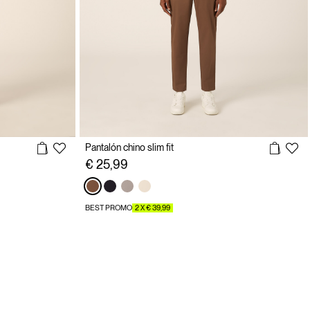
Pantalón chino slim fit
€ 25,99
BEST PROMO
2 X € 39,99