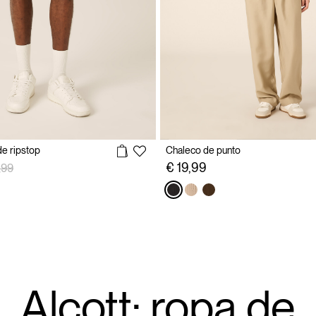
e ripstop
Chaleco de punto
io rebajado desde
a
€ 19,99
,99
Alcott: ropa de