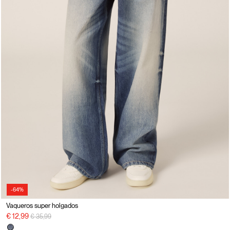
-64%
Vaqueros super holgados
precio rebajado desde
a
€ 12,99
€ 35,99