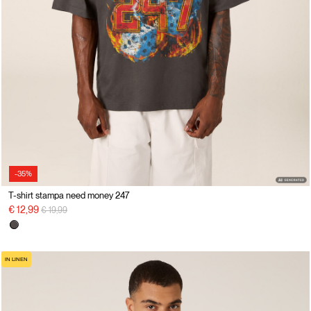
-35%
T-shirt stampa need money 247
precio rebajado desde
a
€ 12,99
€ 19,99
IN LINEN