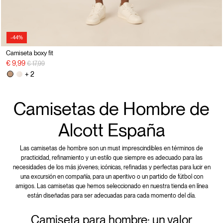
-44%
Camiseta boxy fit
precio rebajado desde
a
€ 9,99
€ 17,99
+ 2
Camisetas de Hombre de
Alcott España
Las camisetas de hombre son un must imprescindibles en términos de
practicidad, refinamiento y un estilo que siempre es adecuado para las
necesidades de los más jóvenes; icónicas, refinadas y perfectas para lucir en
una excursión en compañía, para un aperitivo o un partido de fútbol con
amigos. Las camisetas que hemos seleccionado en nuestra tienda en línea
están diseñadas para ser adecuadas para cada momento del día.
Camiseta para hombre: un valor