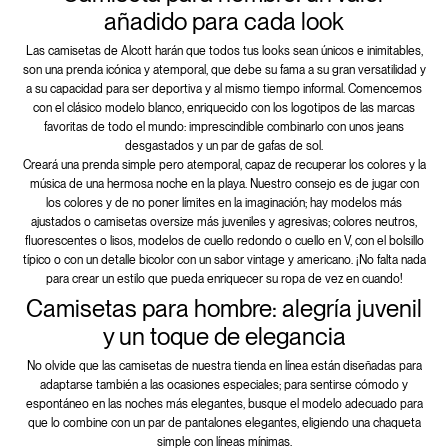
añadido para cada look
Las camisetas de Alcott harán que todos tus looks sean únicos e inimitables,
son una prenda icónica y atemporal, que debe su fama a su gran versatilidad y
a su capacidad para ser deportiva y al mismo tiempo informal. Comencemos
con el clásico modelo blanco, enriquecido con los logotipos de las marcas
favoritas de todo el mundo: imprescindible combinarlo con unos jeans
desgastados y un par de gafas de sol.
Creará una prenda simple pero atemporal, capaz de recuperar los colores y la
música de una hermosa noche en la playa. Nuestro consejo es de jugar con
los colores y de no poner límites en la imaginación; hay modelos más
ajustados o camisetas oversize más juveniles y agresivas; colores neutros,
fluorescentes o lisos, modelos de cuello redondo o cuello en V, con el bolsillo
típico o con un detalle bicolor con un sabor vintage y americano. ¡No falta nada
para crear un estilo que pueda enriquecer su ropa de vez en cuando!
Camisetas para hombre: alegría juvenil
y un toque de elegancia
No olvide que las camisetas de nuestra tienda en línea están diseñadas para
adaptarse también a las ocasiones especiales; para sentirse cómodo y
espontáneo en las noches más elegantes, busque el modelo adecuado para
que lo combine con un par de pantalones elegantes, eligiendo una chaqueta
simple con líneas mínimas.