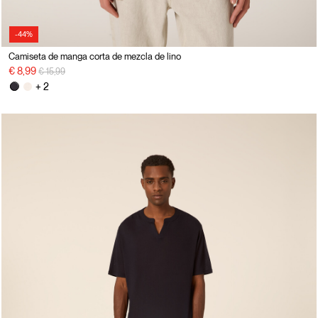
-44%
Camiseta de manga corta de mezcla de lino
precio rebajado desde
a
€ 8,99
€ 15,99
+ 2