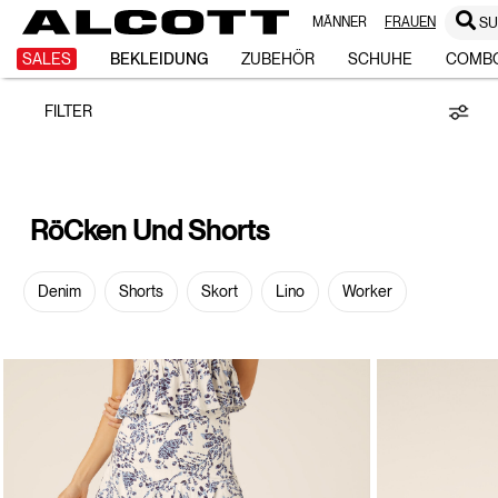
MÄNNER
FRAUEN
S
Röcken
SALES
BEKLEIDUNG
ZUBEHÖR
SCHUHE
COMB
FILTER
und
Shorts
RöCken Und Shorts
Denim
Shorts
Skort
Lino
Worker