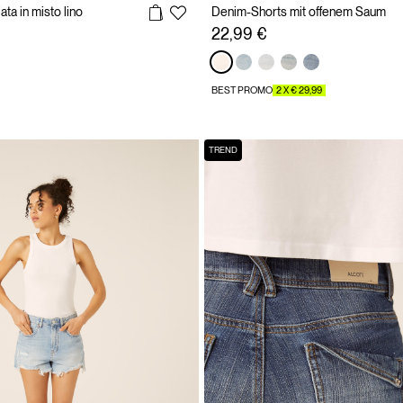
ata in misto lino
Denim-Shorts mit offenem Saum
22,99 €
BEST PROMO
2 X € 29,99
TREND