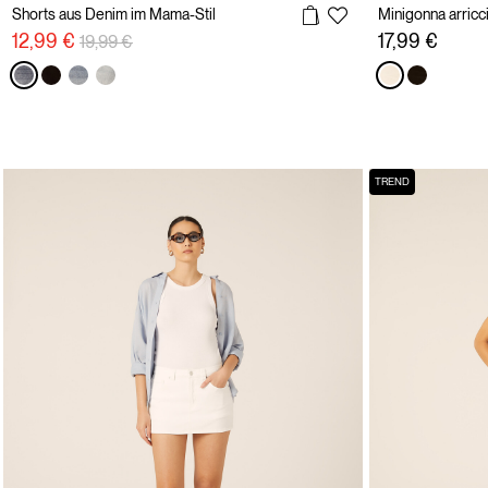
Shorts aus Denim im Mama-Stil
Minigonna arricci
Preisreduzierung von
auf
12,99 €
17,99 €
19,99 €
TREND