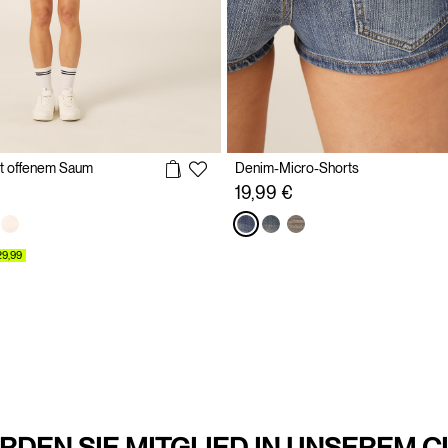
t offenem Saum
Denim-Micro-Shorts
19,99 €
29,99
RDEN SIE MITGLIED IN UNSEREM C