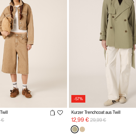
-57%
Twill
Kurzer Trenchcoat aus Twill
reduzierung von
auf
Preisreduzierung von
auf
12,99 €
 €
29,99 €