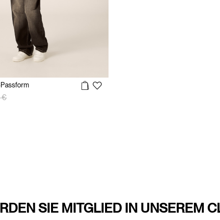
n-Passform
reduzierung von
auf
 €
RDEN SIE MITGLIED IN UNSEREM C