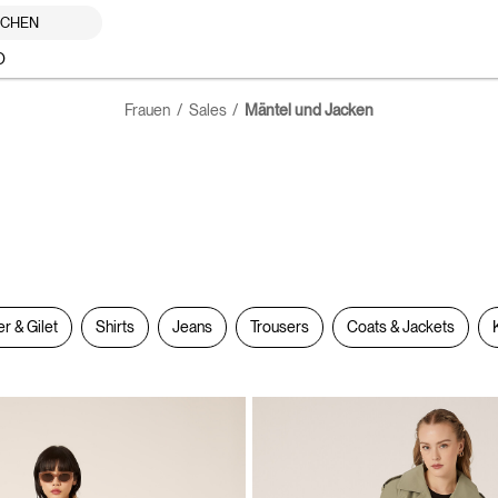
UCHEN
O
Frauen
Sales
Mäntel und Jacken
er & Gilet
Shirts
Jeans
Trousers
Coats & Jackets