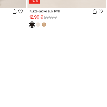
-57%
Kurze Jacke aus Twill
Preisreduzierung von
auf
12,99 €
29,99 €