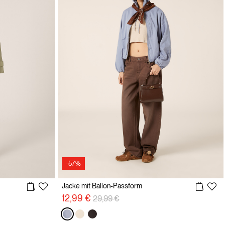
-57%
Jacke mit Ballon-Passform
Preisreduzierung von
auf
12,99 €
29,99 €