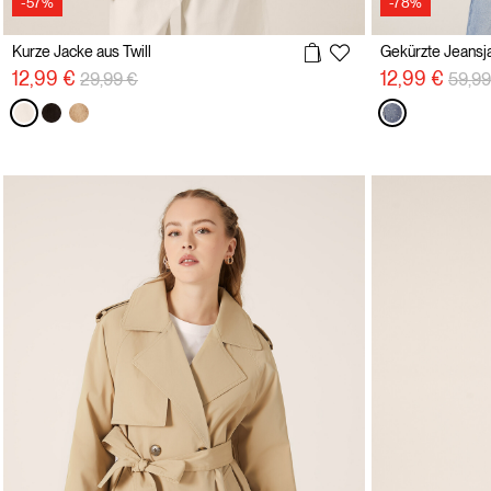
-57%
-78%
Kurze Jacke aus Twill
Preisreduzierung von
auf
Preis
12,99 €
12,99 €
29,99 €
59,99