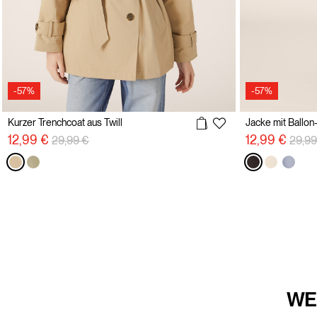
-57%
-57%
Kurzer Trenchcoat aus Twill
Jacke mit Ballo
Preisreduzierung von
auf
Preis
12,99 €
12,99 €
29,99 €
29,99
WE