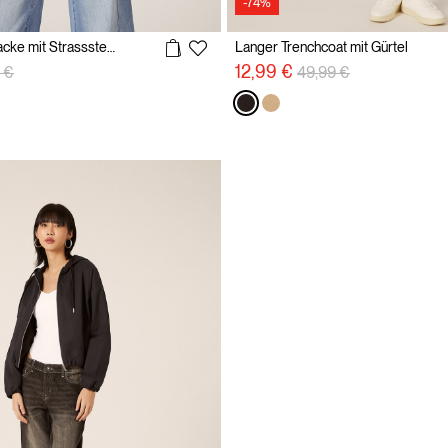
-74%
Gekürzte Jeansjacke mit Strasssteinen
Langer Trenchcoat mit Gürtel
reduzierung von
auf
Preisreduzierung von
auf
12,99 €
 €
49,99 €