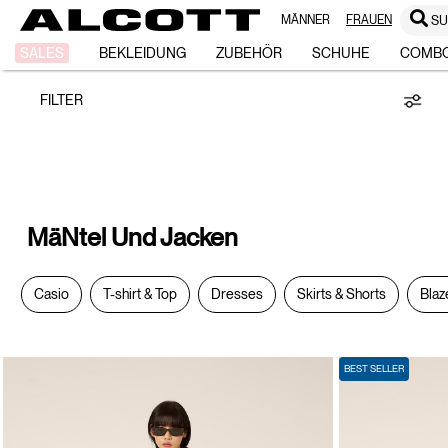
MÄNNER
FRAUEN
S
Mäntel
SALES
BEKLEIDUNG
ZUBEHÖR
SCHUHE
COMB
FILTER
und
Jacken
MäNtel Und Jacken
Casio
T-shirt & Top
Dresses
Skirts & Shorts
Blaz
BEST SELLER