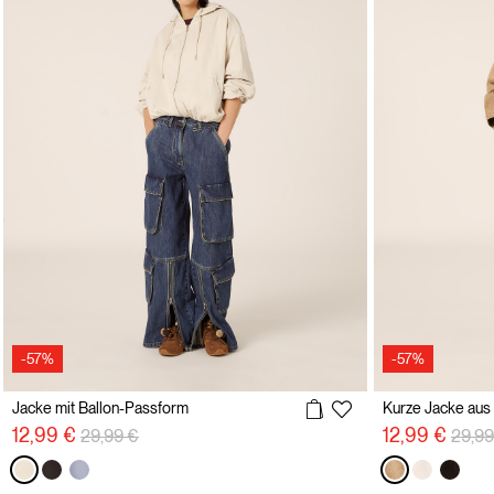
-57%
-57%
Jacke mit Ballon-Passform
Kurze Jacke aus 
Preisreduzierung von
auf
Preis
12,99 €
12,99 €
29,99 €
29,99