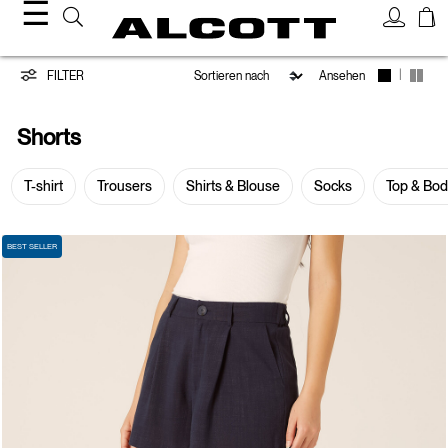
☰
Shorts
|
FILTER
Ansehen
Shorts
T-shirt
Trousers
Shirts & Blouse
Socks
Top & Bo
BEST SELLER