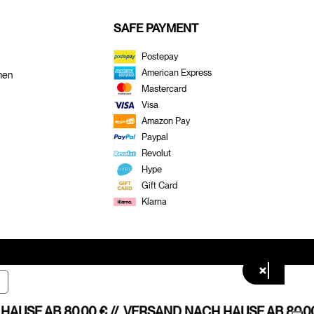
SAFE PAYMENT
Postepay
American Express
men
Mastercard
Visa
Amazon Pay
Paypal
Revolut
Hype
Gift Card
Klarna
×
USE AB 80,00 € //
VERSAND NACH HAUSE AB 80,00 