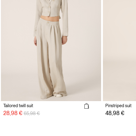
Tailored twill suit
Pinstriped suit
Preisreduzierung von
auf
28,98 €
48,98 €
65,98 €