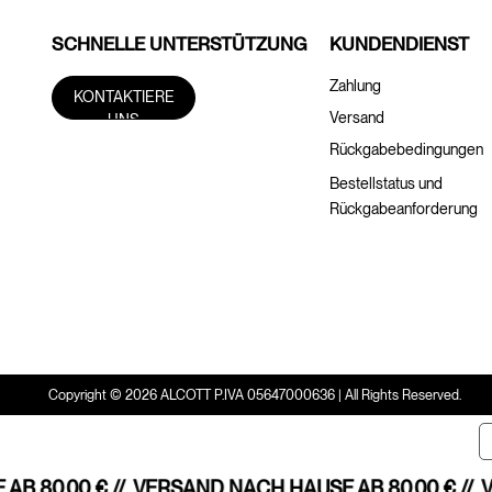
SCHNELLE UNTERSTÜTZUNG
KUNDENDIENST
Zahlung
KONTAKTIERE
Versand
UNS
Rückgabebedingungen
Bestellstatus und
Rückgabeanforderung
Copyright © 2026 ALCOTT P.IVA 05647000636 | All Rights Reserved.
B 80,00 € //
VERSAND NACH HAUSE AB 80,00 € //
V