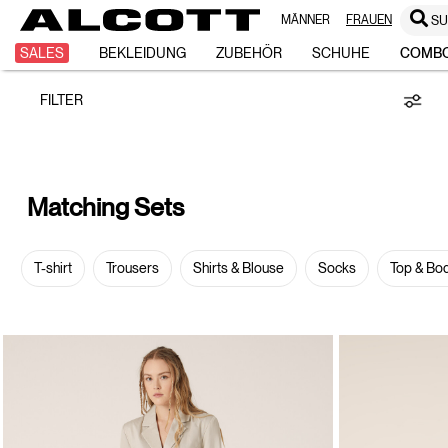
MÄNNER
FRAUEN
S
Matching
SALES
BEKLEIDUNG
ZUBEHÖR
SCHUHE
COMB
FILTER
sets
Matching Sets
T-shirt
Trousers
Shirts & Blouse
Socks
Top & Bo