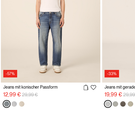
-57%
-33%
Jeans mit konischer Passform
Jeans mit gerad
Preisreduzierung von
auf
Preis
12,99 €
19,99 €
29,99 €
29,99