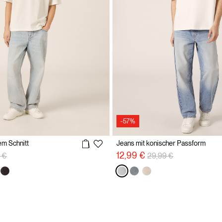
-57%
em Schnitt
Jeans mit konischer Passform
reduzierung von
auf
Preisreduzierung von
auf
12,99 €
 €
29,99 €