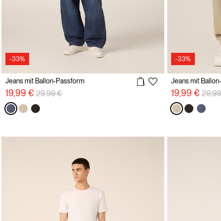
-33%
-33%
Jeans mit Ballon-Passform
Jeans mit Ballo
Preisreduzierung von
auf
Preis
19,99 €
19,99 €
29,99 €
29,99