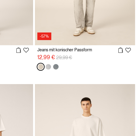
-57%
Jeans mit konischer Passform
Preisreduzierung von
auf
12,99 €
29,99 €