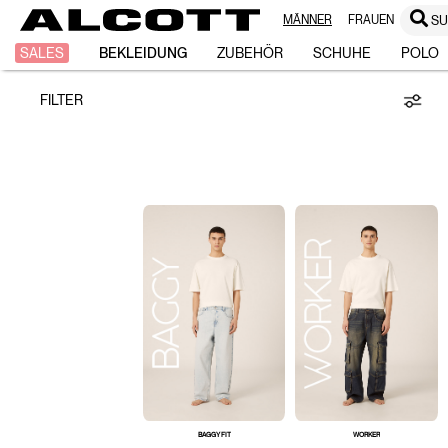
MÄNNER
FRAUEN
S
Jeans
SALES
BEKLEIDUNG
ZUBEHÖR
SCHUHE
POLO
FILTER
BAGGY FIT
WORKER