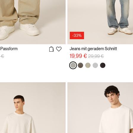
-33%
n-Passform
Jeans mit geradem Schnitt
reduzierung von
auf
Preisreduzierung von
auf
19,99 €
 €
29,99 €