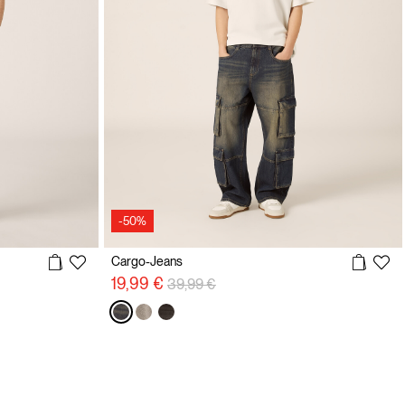
-50%
Cargo-Jeans
Preisreduzierung von
auf
19,99 €
39,99 €