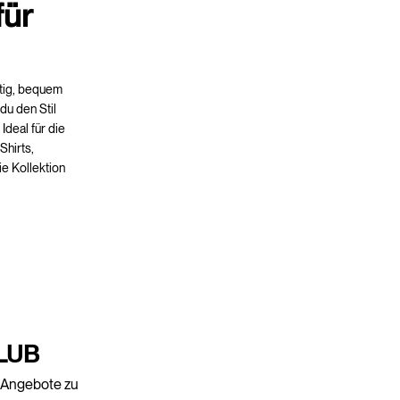
für
itig, bequem
du den Stil
Ideal für die
Shirts,
e Kollektion
LUB
e Angebote zu