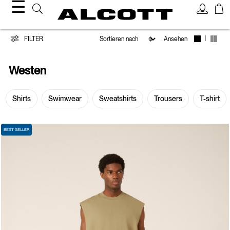
☰
Westen
|
FILTER
Ansehen
Westen
Shirts
Swimwear
Sweatshirts
Trousers
T-shirt
BEST SELLER