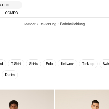
UCHEN
COMBO
Männer
Bekleidung
Badebekleidung
ed
T-Shirt
Shirts
Polo
Knitwear
Tank top
Swi
Denim