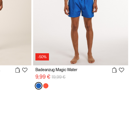
-50%
elzug
Badeanzug Magic Water
Preisreduzierung von
auf
9,99 €
19,99 €