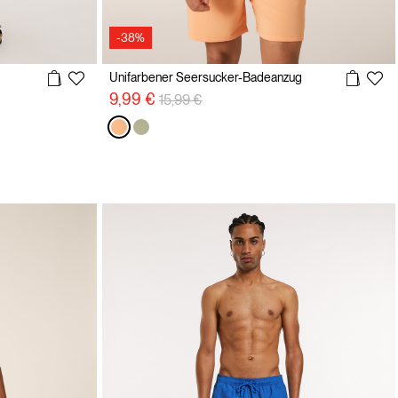
-38%
Unifarbener Seersucker-Badeanzug
Preisreduzierung von
auf
9,99 €
15,99 €