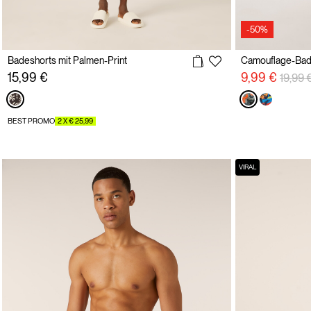
-50%
Badeshorts mit Palmen-Print
Camouflage-Ba
Preisr
15,99 €
9,99 €
19,99 
BEST PROMO
2 X € 25,99
VIRAL