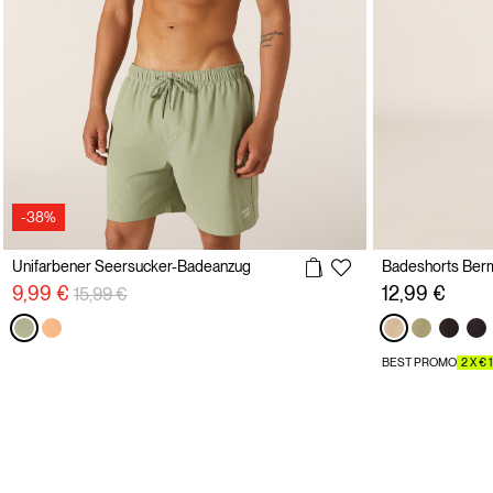
-38%
Unifarbener Seersucker-Badeanzug
Preisreduzierung von
auf
9,99 €
12,99 €
15,99 €
BEST PROMO
2 X € 