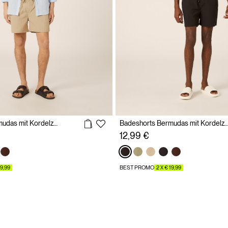
Badeshorts Bermudas mit Kordelzug
Badeshorts Bermudas mit Kord
12,99 €
19,99
BEST PROMO
2 X € 19,99