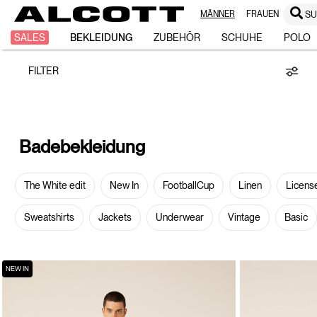
MÄNNER
FRAUEN
S
Badebekleidung
SALES
BEKLEIDUNG
ZUBEHÖR
SCHUHE
POLO
FILTER
Badebekleidung
The White edit
New In
FootballCup
Linen
Licens
Sweatshirts
Jackets
Underwear
Vintage
Basic
NEW IN