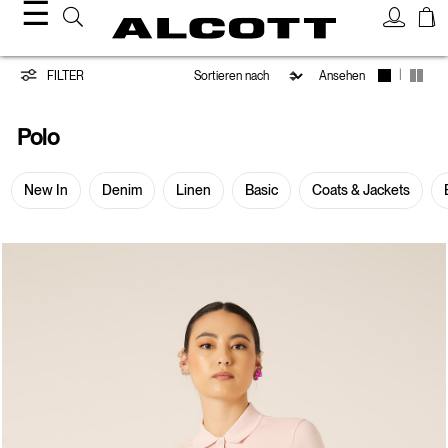
☰
Polo
|
FILTER
Ansehen
Polo
New In
Denim
Linen
Basic
Coats & Jackets