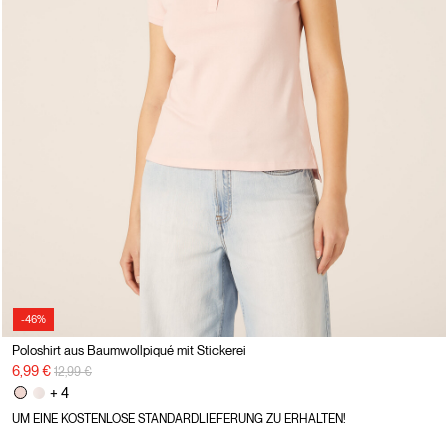
-46%
Poloshirt aus Baumwollpiqué mit Stickerei
Preisreduzierung von
auf
6,99 €
12,99 €
+ 4
UM EINE KOSTENLOSE STANDARDLIEFERUNG ZU ERHALTEN!