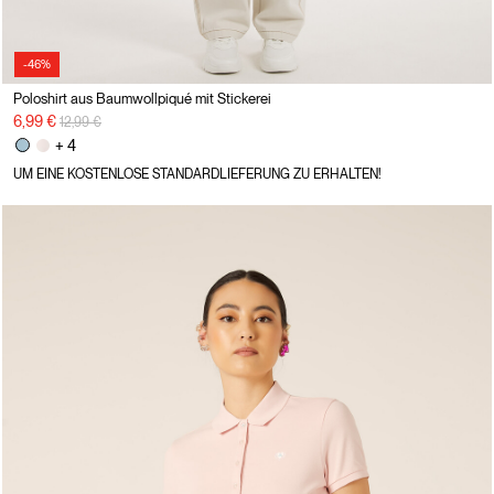
-46%
Poloshirt aus Baumwollpiqué mit Stickerei
Preisreduzierung von
auf
6,99 €
12,99 €
+ 4
UM EINE KOSTENLOSE STANDARDLIEFERUNG ZU ERHALTEN!