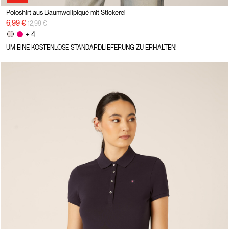
Poloshirt aus Baumwollpiqué mit Stickerei
Preisreduzierung von
auf
6,99 €
12,99 €
+ 4
UM EINE KOSTENLOSE STANDARDLIEFERUNG ZU ERHALTEN!