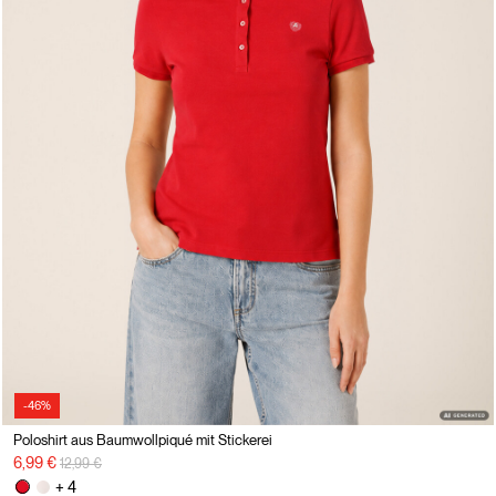
-46%
Poloshirt aus Baumwollpiqué mit Stickerei
Preisreduzierung von
auf
6,99 €
12,99 €
+ 4