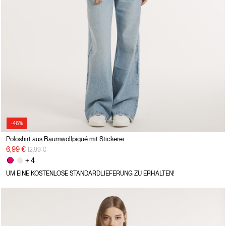
-46%
Poloshirt aus Baumwollpiqué mit Stickerei
Preisreduzierung von
auf
6,99 €
12,99 €
+ 4
UM EINE KOSTENLOSE STANDARDLIEFERUNG ZU ERHALTEN!