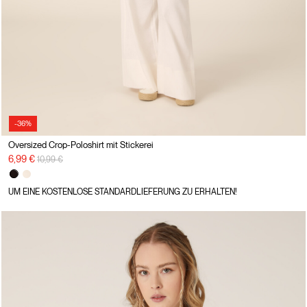
-36%
Oversized Crop-Poloshirt mit Stickerei
Preisreduzierung von
auf
6,99 €
10,99 €
UM EINE KOSTENLOSE STANDARDLIEFERUNG ZU ERHALTEN!