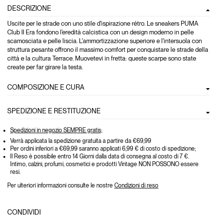
DESCRIZIONE
Uscite per le strade con uno stile d'ispirazione rétro. Le sneakers PUMA
Club II Era fondono l'eredità calcistica con un design moderno in pelle
scamosciata e pelle liscia. L'ammortizzazione superiore e l'intersuola con
struttura pesante offrono il massimo comfort per conquistare le strade della
città e la cultura Terrace. Muovetevi in fretta: queste scarpe sono state
create per far girare la testa.
COMPOSIZIONE E CURA
SPEDIZIONE E RESTITUZIONE
Spedizioni in negozio SEMPRE gratis;
Verrà applicata la spedizione gratuita a partire da €69,99
Per ordini inferiori a €69,99 saranno applicati 6,99 € di costo di spedizione;
Il Reso è possibile entro 14 Giorni dalla data di consegna al costo di 7 €.
Intimo, calzini, profumi, cosmetici e prodotti Vintage NON POSSONO essere
resi.
Per ulteriori informazioni consulte le nostre
Condizioni di reso
CONDIVIDI