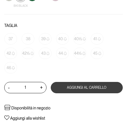
BK1 BLACK
TAGLIA
37
38
39
40
40½
41
42
42½
43
44
44½
45
46
-
+
AGGIUNGI AL CARRELLO
Disponibilità in negozio
Aggiungi alla wishlist