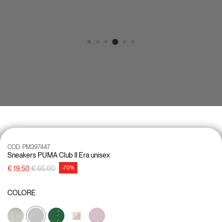
COD:
PM397447
Sneakers PUMA Club II Era unisex
Price reduced from
to
€ 19,50
€ 65,00
-70%
COLORE