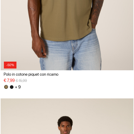
-50%
Polo in cotone piquet con ricamo
Price reduced from
to
€ 7,99
€ 15,99
+ 9