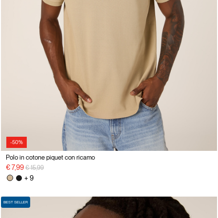
-50%
Polo in cotone piquet con ricamo
Price reduced from
to
€ 7,99
€ 15,99
+ 9
BEST SELLER