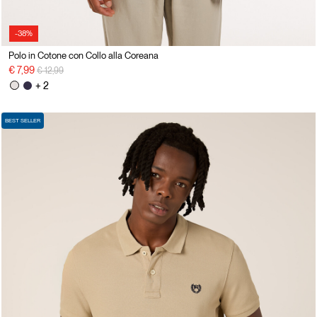
-38%
Polo in Cotone con Collo alla Coreana
Price reduced from
to
€ 7,99
€ 12,99
+ 2
BEST SELLER