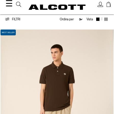
☰
Polo
|
FILTRI
Vista
BEST SELLER