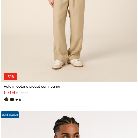
-50%
Polo in cotone piquet con ricamo
Price reduced from
to
€ 7,99
€ 15,99
+ 9
BEST SELLER