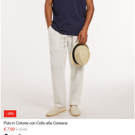
-38%
Polo in Cotone con Collo alla Coreana
Price reduced from
to
€ 7,99
€ 12,99