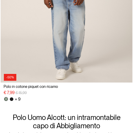
-50%
Polo in cotone piquet con ricamo
Price reduced from
to
€ 7,99
€ 15,99
+ 9
Polo Uomo Alcott: un intramontabile
capo di Abbigliamento