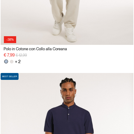
-38%
Polo in Cotone con Collo alla Coreana
Price reduced from
to
€ 7,99
€ 12,99
+ 2
BEST SELLER