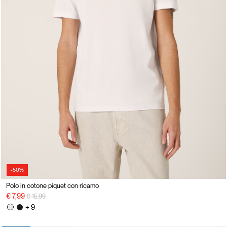
-50%
Polo in cotone piquet con ricamo
Price reduced from
to
€ 7,99
€ 15,99
+ 9