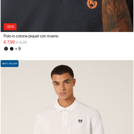
-50%
Polo in cotone piquet con ricamo
Price reduced from
to
€ 7,99
€ 15,99
+ 9
BEST SELLER