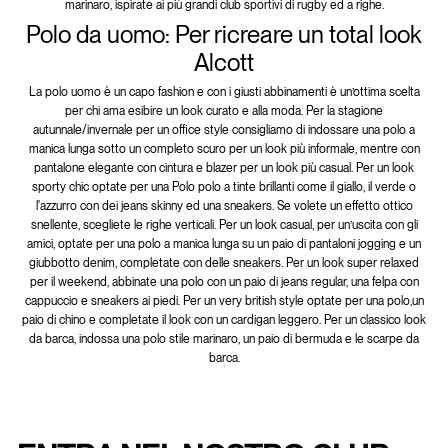
marinaro, ispirate ai più grandi club sportivi di rugby ed a righe.
Polo da uomo: Per ricreare un total look
Alcott
La polo uomo è un capo fashion e con i giusti abbinamenti è un’ottima scelta
per chi ama esibire un look curato e alla moda. Per la stagione
autunnale/invernale per un office style consigliamo di indossare una polo a
manica lunga sotto un completo scuro per un look più informale, mentre con
pantalone elegante con cintura e blazer per un look più casual. Per un look
sporty chic optate per una Polo polo a tinte brillanti come il giallo, il verde o
l'azzurro con dei jeans skinny ed una sneakers. Se volete un effetto ottico
snellente, scegliete le righe verticali. Per un look casual, per un’uscita con gli
amici, optate per una polo a manica lunga su un paio di pantaloni jogging e un
giubbotto denim, completate con delle sneakers. Per un look super relaxed
per il weekend, abbinate una polo con un paio di jeans regular, una felpa con
cappuccio e sneakers ai piedi. Per un very british style optate per una polo,un
paio di chino e completate il look con un cardigan leggero. Per un classico look
da barca, indossa una polo stile marinaro, un paio di bermuda e le scarpe da
barca.