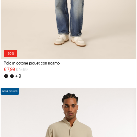
-50%
Polo in cotone piquet con ricamo
Price reduced from
to
€ 7,99
€ 15,99
+ 9
BEST SELLER