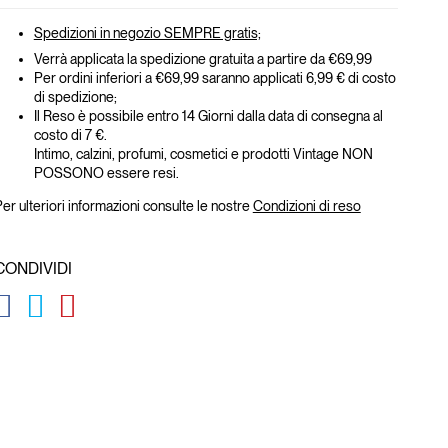
Spedizioni in negozio SEMPRE gratis;
Verrà applicata la spedizione gratuita a partire da €69,99
Per ordini inferiori a €69,99 saranno applicati 6,99 € di costo
di spedizione;
Il Reso è possibile entro 14 Giorni dalla data di consegna al
costo di 7 €.
Intimo, calzini, profumi, cosmetici e prodotti Vintage NON
POSSONO essere resi.
er ulteriori informazioni consulte le nostre
Condizioni di reso
CONDIVIDI
GLOBAL.SOCIALSHARE.FACEBOOK
GLOBAL.SOCIALSHARE.TWITTER
GLOBAL.SOCIALSHARE.PINTEREST