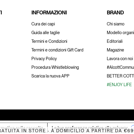
I
INFORMAZIONI
BRAND
Cura dei capi
Chi siamo
Guida alle taglie
Modello organi
Termini e Condizioni
Editoriali
Termini e condizioni Gift Card
Magazine
Privacy Policy
Lavora con noi
Procedura Whistleblowing
#AlcottCommun
Scarica la nuova APP
BETTER COT
#ENJOY LIFE
rmativa sulla raccolta
Le tue preferenze relative alla privacy
ITA IN STORE - A DOMICILIO A PARTIRE DA €69,99