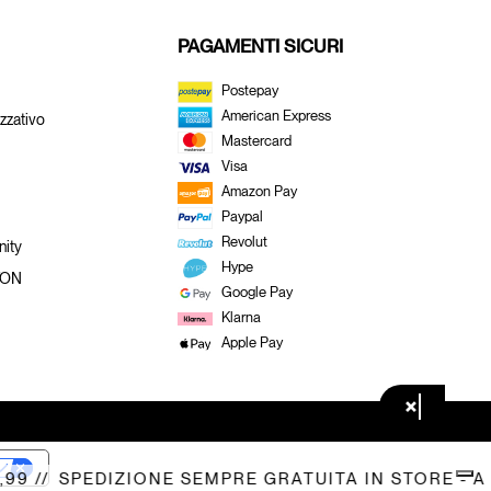
PAGAMENTI SICURI
Postepay
American Express
zzativo
Mastercard
Visa
Amazon Pay
Paypal
Revolut
ity
Hype
TON
Google Pay
Klarna
Apple Pay
×
 //
SPEDIZIONE SEMPRE GRATUITA IN STORE - A DO