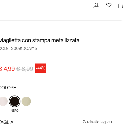
Maglietta con stampa metallizzata
COD:
TS0091DOAY15
Price reduced from
to
€ 4,99
€ 8,99
-44%
COLORE
NERO
TAGLIA
Guida alle taglie +