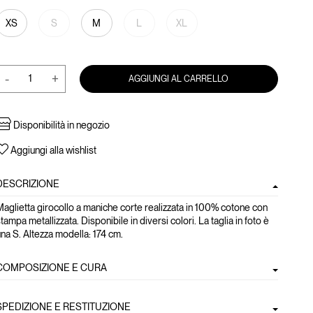
XS
S
M
L
XL
-
+
AGGIUNGI AL CARRELLO
Disponibilità in negozio
Aggiungi alla wishlist
DESCRIZIONE
aglietta girocollo a maniche corte realizzata in 100% cotone con
tampa metallizzata. Disponibile in diversi colori. La taglia in foto è
na S. Altezza modella: 174 cm.
COMPOSIZIONE E CURA
SPEDIZIONE E RESTITUZIONE