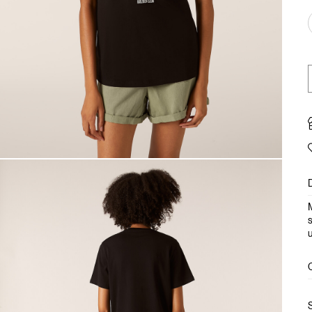
M
s
u