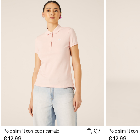
Polo slim fit con logo ricamato
Polo slim fit con
€ 12,99
€ 12,99