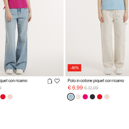
-46%
iquet con ricamo
Polo in cotone piquet con ricamo
reduced from
to
Price reduced from
to
€ 6,99
9
€ 12,99