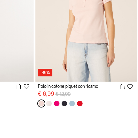
-46%
Polo in cotone piquet con ricamo
Price reduced from
to
€ 6,99
€ 12,99