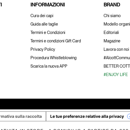
I
INFORMAZIONI
BRAND
Cura dei capi
Chi siamo
Guida alle taglie
Modello organi
Termini e Condizioni
Editoriali
Termini e condizioni Gift Card
Magazine
Privacy Policy
Lavora con noi
Procedura Whistleblowing
#AlcottCommun
Scarica la nuova APP
BETTER COT
#ENJOY LIFE
rmativa sulla raccolta
Le tue preferenze relative alla privacy