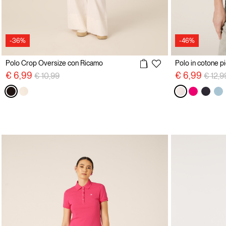
-36%
-46%
Polo Crop Oversize con Ricamo
Polo in cotone p
Price reduced from
to
Price 
€ 6,99
€ 6,99
€ 10,99
€ 12,9