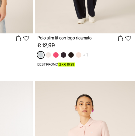
Polo slim fit con logo ricamato
€ 12,99
+ 1
BEST PROMO
2 X € 19,99