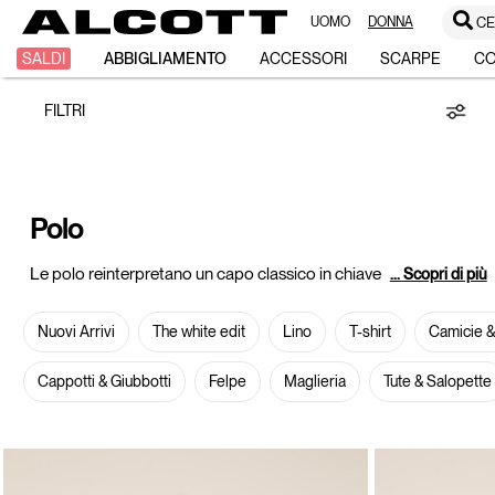
UOMO
DONNA
CE
Polo
SALDI
ABBIGLIAMENTO
ACCESSORI
SCARPE
C
FILTRI
Polo
Le polo reinterpretano un capo classico in chiave
... Scopri di più
Nuovi Arrivi
The white edit
Lino
T-shirt
Camicie &
Cappotti & Giubbotti
Felpe
Maglieria
Tute & Salopette