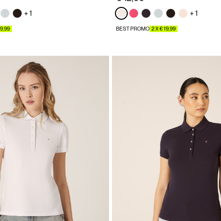
+ 1
+ 1
19,99
BEST PROMO
2 X € 19,99