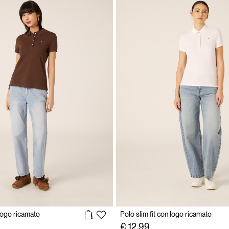
 logo ricamato
Polo slim fit con logo ricamato
€ 12,99