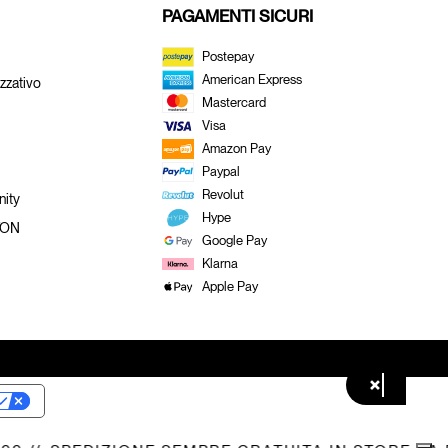
PAGAMENTI SICURI
Postepay
American Express
zzativo
Mastercard
Visa
Amazon Pay
Paypal
Revolut
ity
Hype
TON
Google Pay
Klarna
Apple Pay
×