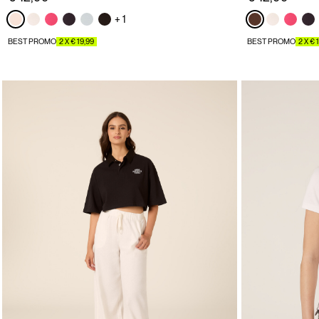
+ 1
BEST PROMO
2 X € 19,99
BEST PROMO
2 X € 