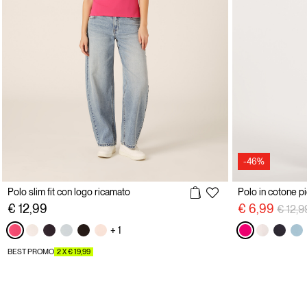
-46%
Polo slim fit con logo ricamato
Polo in cotone p
Price 
€ 12,99
€ 6,99
€ 12,9
+ 1
BEST PROMO
2 X € 19,99