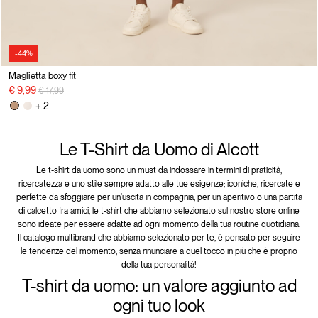
-44%
Maglietta boxy fit
Price reduced from
to
€ 9,99
€ 17,99
+ 2
Le T-Shirt da Uomo di Alcott
Le t-shirt da uomo sono un must da indossare in termini di praticità,
ricercatezza e uno stile sempre adatto alle tue esigenze; iconiche, ricercate e
perfette da sfoggiare per un'uscita in compagnia, per un aperitivo o una partita
di calcetto fra amici, le t-shirt che abbiamo selezionato sul nostro store online
sono ideate per essere adatte ad ogni momento della tua routine quotidiana.
Il catalogo multibrand che abbiamo selezionato per te, è pensato per seguire
le tendenze del momento, senza rinunciare a quel tocco in più che è proprio
della tua personalità!
T-shirt da uomo: un valore aggiunto ad
ogni tuo look