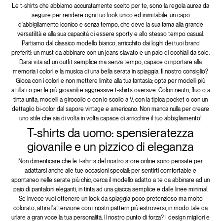
Le t-shirts che abbiamo accuratamente scelto per te, sono la regola aurea da
seguire per rendere ogni tuo look unico ed inimitabile; un capo
d'abbigliamento iconico e senza tempo, che deve la sua fama alla grande
versatilità e alla sua capacità di essere sporty e allo stesso tempo casual.
Partiamo dal classico modello bianco, arricchito dai loghi dei tuoi brand
preferiti: un must da abbinare con un jeans slavato e un paio di occhiali da sole.
Darai vita ad un outfit semplice ma senza tempo, capace di riportare alla
memoria i colori e la musica di una bella serata in spiaggia. Il nostro consiglio?
Gioca con i colori e non mettere limite alla tua fantasia; opta per modelli più
attillati o per le più giovanili e aggressive t-shirts oversize. Colori neutri, fluo o a
tinta unita, modelli a girocollo o con lo scollo a V, con la tipica pocket o con un
dettaglio bi-color dal sapore vintage e americano. Non manca nulla per creare
uno stile che sia di volta in volta capace di arricchire il tuo abbigliamento!
T-shirts da uomo: spensieratezza
giovanile e un pizzico di eleganza
Non dimenticare che le t-shirts del nostro store online sono pensate per
adattarsi anche alle tue occasioni speciali; per sentirti comfortable e
spontaneo nelle serate più chic, cerca il modello adatto a te da abbinare ad un
paio di pantaloni eleganti, in tinta ad una giacca semplice e dalle linee minimal.
Se invece vuoi ottenere un look da spiaggia poco pretenzioso ma molto
colorato, attira l'attenzione con i nostri pattern più estroversi, in modo tale da
urlare a gran voce la tua personalità. Il nostro punto di forza? I design migliori e