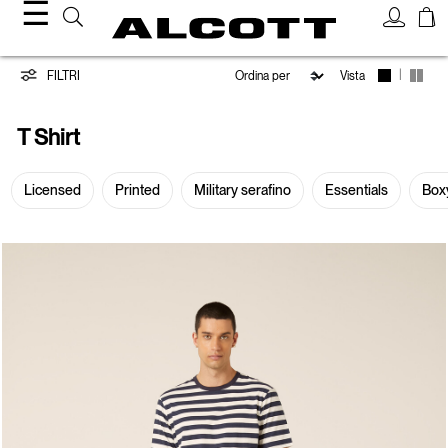
☰
T-
|
FILTRI
Vista
Shirt
T Shirt
Licensed
Printed
Military serafino
Essentials
Boxy