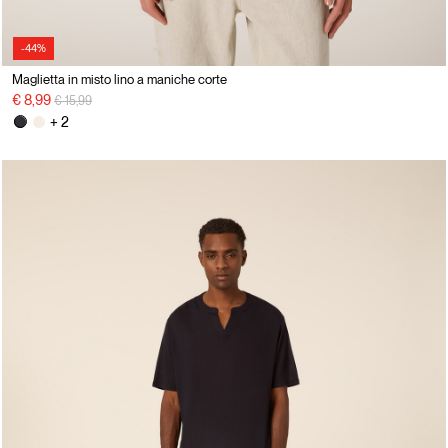
-44%
Maglietta in misto lino a maniche corte
Price reduced from
to
€ 8,99
€ 15,99
+ 2