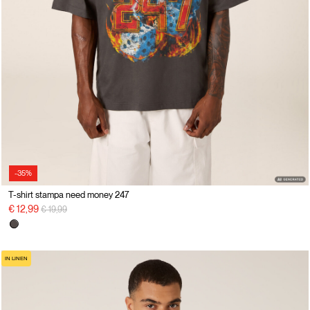
-35%
T-shirt stampa need money 247
Price reduced from
to
€ 12,99
€ 19,99
IN LINEN