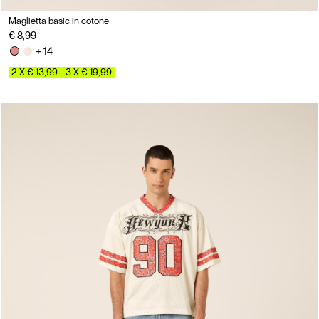
Maglietta basic in cotone
€ 8,99
+ 14
2 X € 13,99 - 3 X € 19,99