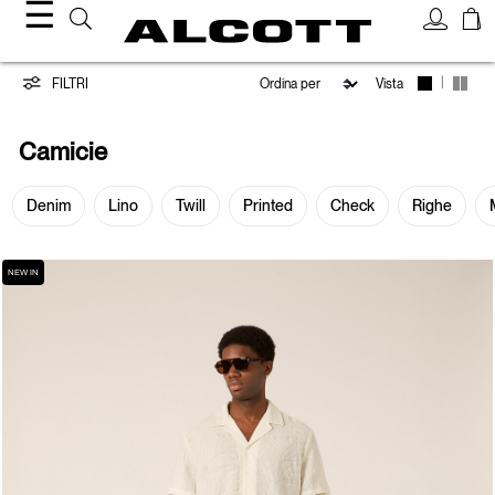
☰
Camicie
|
FILTRI
Vista
Camicie
Denim
Lino
Twill
Printed
Check
Righe
NEW IN