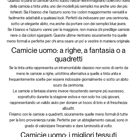
Quando si parla di camicie uomo subito nasce nell'immaginario collettivo l'idea
della camicia a tinta unita; uno dei modelli più semplici ma anche uno dei più
richiesti. Sia il bianco che l'azzurro sono tra i colori maggiormente versatili e
facilmente adattabili a qualsiasi look. Perfetti da indossare per una cerimonia,
sotto un elegante abito, ma anche da portare con dei semplici blue jeans.
Se il bianco e l'azzurro vanno per la maggiore, non manca chi predilige camicie
nere o dai colori sgargianti. Queste ultime rientrano sicuramente tra quelle
meno formali e perfette per chi ama osare un po' e vestire in maniera originale.
Camicie uomo: a righe, a fantasia o a
quadretti
Se la tinta unita rappresenta un intramontabile classico non sono di certo da
meno le camicie a righe, un'ottima alternativa a quelle a tinta unita e
frequentemente scelte per essere indossate giornalmente o sotto un abito
scuro da cerimonia.
Le camicie a fantasia stanno invece riscuotendo sempre più successo,
soprattutto durante la stagione estiva e non solo tra i più giovani,
rappresentando un valido aiuto per donare un tocco di brio e di freschezza
all'outfit.
Finiamo con le camicie a quadretti, sicuramente quelle meno formali di tutte
per la loro provenienza rurale. Perfette per un abbigliamento casual, sono in
grado di valorizzare l'incarnato e dare luminosità al volto.
Camicie uomo: i migliori tessuti