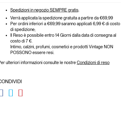
Spedizioni in negozio SEMPRE gratis;
Verrà applicata la spedizione gratuita a partire da €69,99
Per ordini inferiori a €69,99 saranno applicati 6,99 € di costo
di spedizione;
Il Reso è possibile entro 14 Giorni dalla data di consegna al
costo di 7 €.
Intimo, calzini, profumi, cosmetici e prodotti Vintage NON
POSSONO essere resi.
er ulteriori informazioni consulte le nostre
Condizioni di reso
CONDIVIDI
GLOBAL.SOCIALSHARE.FACEBOOK
GLOBAL.SOCIALSHARE.TWITTER
GLOBAL.SOCIALSHARE.PINTEREST