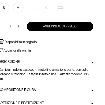
S
M
L
XL
XXL
-
+
AGGIUNGI AL CARRELLO
Disponibilità in negozio
Aggiungi alla wishlist
DESCRIZIONE
amicia modello casacca in misto lino a maniche corte, con collo
oreano e taschino. La taglia in foto è una L. Altezza modello: 185
cm.
COMPOSIZIONE E CURA
SPEDIZIONE E RESTITUZIONE