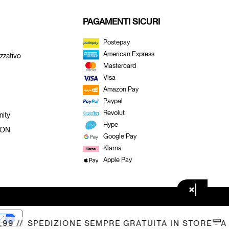
PAGAMENTI SICURI
Postepay
American Express
zzativo
Mastercard
Visa
Amazon Pay
Paypal
Revolut
ity
Hype
TON
Google Pay
Klarna
Apple Pay
×
 //
SPEDIZIONE SEMPRE GRATUITA IN STORE - A DO