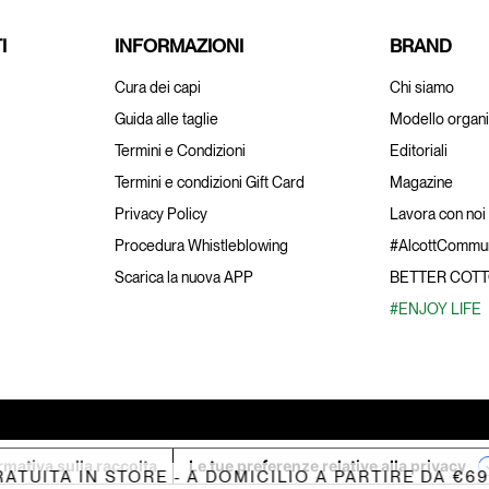
I
INFORMAZIONI
BRAND
Cura dei capi
Chi siamo
Guida alle taglie
Modello organi
Termini e Condizioni
Editoriali
Termini e condizioni Gift Card
Magazine
Privacy Policy
Lavora con noi
Procedura Whistleblowing
#AlcottCommun
Scarica la nuova APP
BETTER COT
#ENJOY LIFE
rmativa sulla raccolta
Le tue preferenze relative alla privacy
ITA IN STORE - A DOMICILIO A PARTIRE DA €69,99