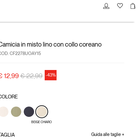
Camicia in misto lino con collo coreano
COD:
CF2278UOAY15
Price reduced from
to
€ 12,99
€ 22,99
-43%
COLORE
BEIGE CHIARO
TAGLIA
Guida alle taglie +