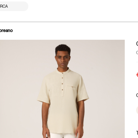
RCA
coreano