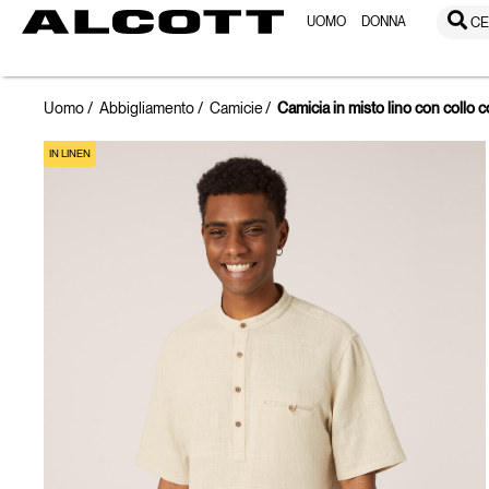
UOMO
DONNA
CE
Uomo
Abbigliamento
Camicie
Camicia in misto lino con collo 
IN LINEN