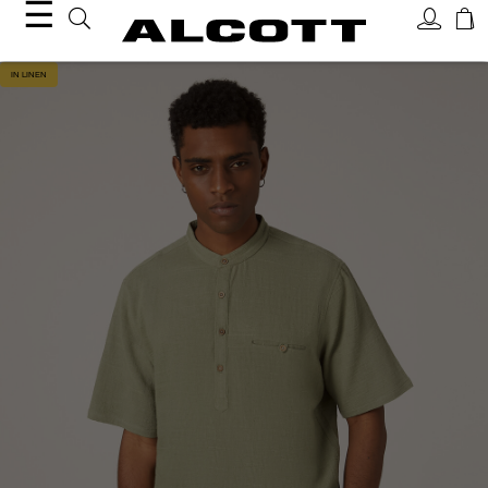
☰
IN LINEN