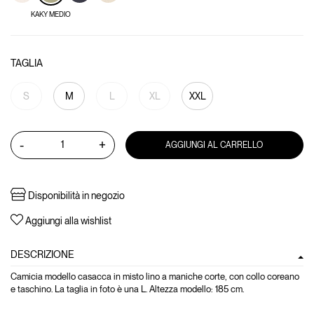
KAKY MEDIO
TAGLIA
S
M
L
XL
XXL
-
+
AGGIUNGI AL CARRELLO
Disponibilità in negozio
Aggiungi alla wishlist
DESCRIZIONE
Camicia modello casacca in misto lino a maniche corte, con collo coreano
e taschino. La taglia in foto è una L. Altezza modello: 185 cm.