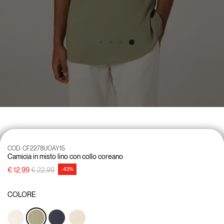
COD:
CF2278UOAY15
Camicia in misto lino con collo coreano
Price reduced from
to
€ 12,99
€ 22,99
-43%
COLORE