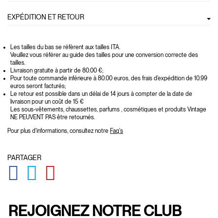
EXPÉDITION ET RETOUR
Les tailles du bas se réfèrent aux tailles ITA.
Veuillez vous référer au guide des tailles pour une conversion correcte des
tailles.
Livraison gratuite à partir de 80.00 €;
Pour toute commande inférieure à 80.00 euros, des frais d'expédition de 10.99
euros seront facturés;
Le retour est possible dans un délai de 14 jours à compter de la date de
livraison pour un coût de 15 €
Les sous-vêtements, chaussettes, parfums , cosmétiques et produits Vintage
NE PEUVENT PAS être retournés.
Pour plus d'informations, consultez notre
Faq's
PARTAGER
GLOBAL.SOCIALSHARE.FACEBOOK
GLOBAL.SOCIALSHARE.TWITTER
GLOBAL.SOCIALSHARE.PINTEREST
REJOIGNEZ NOTRE CLUB