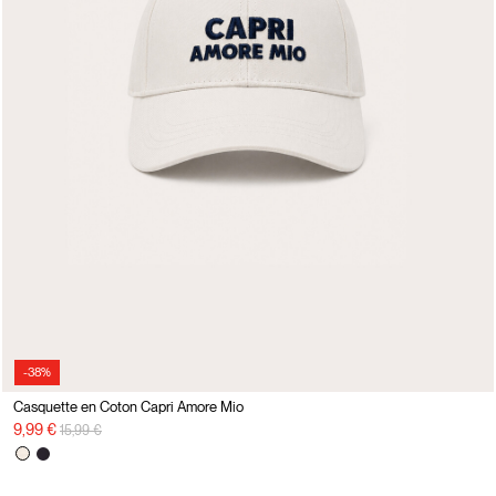
-38%
Casquette en Coton Capri Amore Mio
Prix réduit de
à
9,99 €
15,99 €