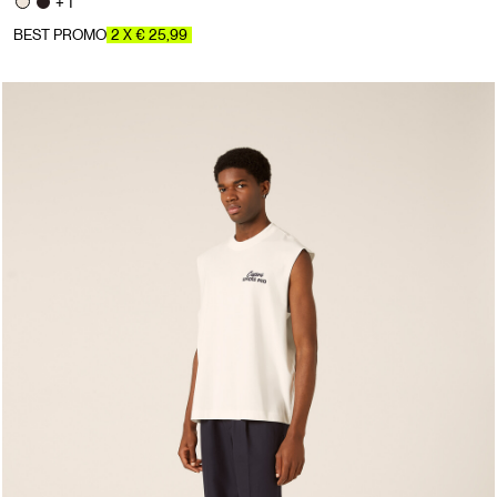
+ 1
BEST PROMO
2 X € 25,99