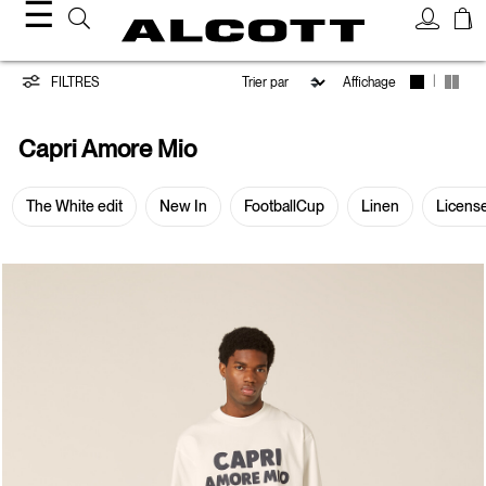
☰
Capri
|
FILTRES
Affichage
Amore
Capri Amore Mio
Mio
The White edit
New In
FootballCup
Linen
Licens