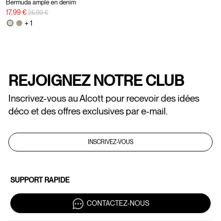
Bermuda ample en denim
Prix réduit de
à
17,99 €
25,99 €
+ 1
REJOIGNEZ NOTRE CLUB
Inscrivez-vous au Alcott pour recevoir des idées
déco et des offres exclusives par e-mail.
INSCRIVEZ-VOUS
SUPPORT RAPIDE
CONTACTEZ-NOUS