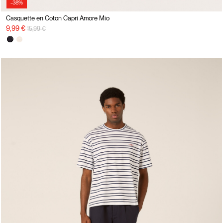
-38%
Casquette en Coton Capri Amore Mio
Prix réduit de
à
9,99 €
15,99 €