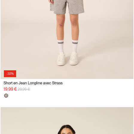
-33%
Short en Jean Longline avec Strass
Prix réduit de
à
19,99 €
29,99 €