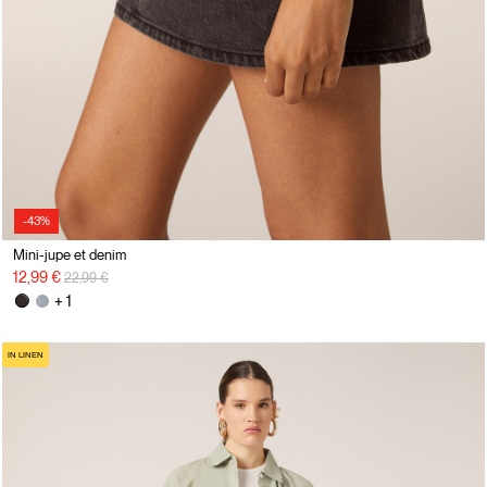
-43%
Mini-jupe et denim
Prix réduit de
à
12,99 €
22,99 €
+ 1
IN LINEN