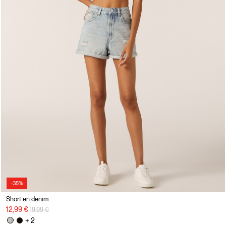
-35%
Short en denim
Prix réduit de
à
12,99 €
19,99 €
+ 2