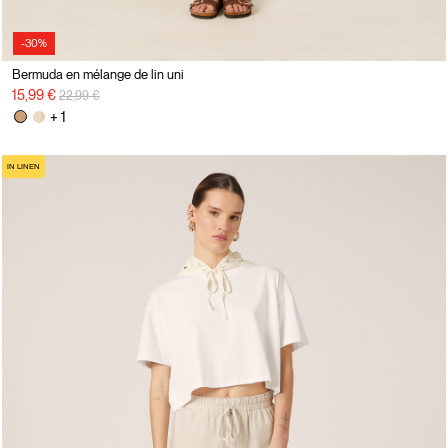
-30%
Bermuda en mélange de lin uni
Prix réduit de
à
15,99 €
22,99 €
+ 1
IN LINEN