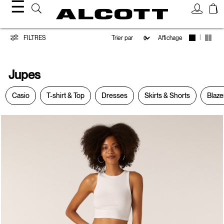
☰
Jupes
|
FILTRES
Affichage
Jupes
Casio
T-shirt & Top
Dresses
Skirts & Shorts
Blaze