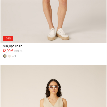
-35%
Minijupe en lin
Prix réduit de
à
12,99 €
19,99 €
+ 1