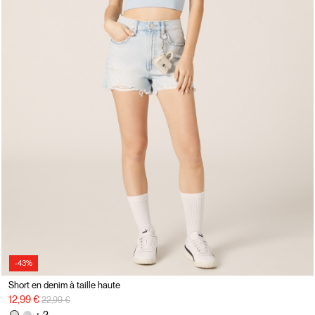
-43%
Short en denim à taille haute
Prix réduit de
à
12,99 €
22,99 €
+ 2