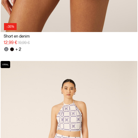
-35%
Short en denim
Prix réduit de
à
12,99 €
19,99 €
+ 2
VIRAL