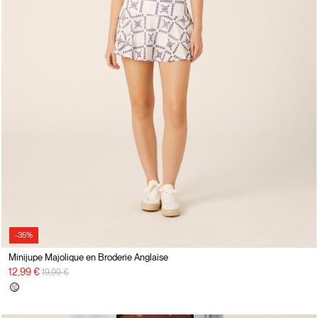
-35%
Minijupe Majolique en Broderie Anglaise
Prix réduit de
à
12,99 €
19,99 €