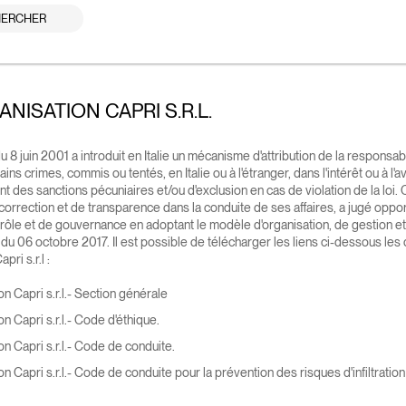
ERCHER
NISATION CAPRI S.R.L.
du 8 juin 2001 a introduit en Italie un mécanisme d'attribution de la responsabi
s crimes, commis ou tentés, en Italie ou à l'étranger, dans l'intérêt ou à l'a
es sanctions pécuniaires et/ou d'exclusion en cas de violation de la loi. Ca
correction et de transparence dans la conduite de ses affaires, a jugé oppor
trôle et de gouvernance en adoptant le modèle d'organisation, de gestion et
1 du 06 octobre 2017. Il est possible de télécharger les liens ci-dessous les
ri s.r.l :
n Capri s.r.l.- Section générale
n Capri s.r.l.- Code d'éthique
.
n Capri s.r.l.- Code de conduite
.
n Capri s.r.l.- Code de conduite pour la prévention des risques d'infiltratio